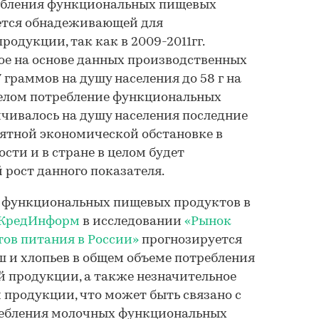
ебления функциональных пищевых
яется обнадеживающей для
одукции, так как в 2009-2011гг.
ое на основе данных производственных
7 граммов на душу населения до 58 г на
 целом потребление функциональных
чивалось на душу населения последние
иятной экономической обстановке в
сти и в стране в целом будет
рост данного показателя.
я функциональных пищевых продуктов в
 КредИнформ
в исследовании
«Рынок
ов питания в России»
прогнозируется
ш и хлопьев в общем объеме потребления
 продукции, а также незначительное
продукции, что может быть связано с
ребления молочных функциональных