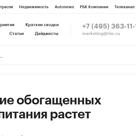
трасли
Недвижимость
Autonews
РБК Компании
Телеканал
изионеры
Национальные проекты
Город
Стиль
Крипто
Р
риятия
Краткие сводки
+7 (495) 363-11-
marketing@rbc.ru
Статьи
Дайджесты
зета
Спецпроекты СПб
Конференции СПб
Спецпроекты
Пр
Рынок наличной валюты
ие обогащенных
питания растет