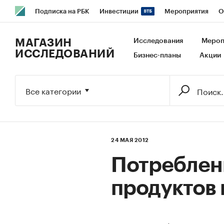
Подписка на РБК
Инвестиции
Мероприятия
О
РБК Образование
РБК Курсы
РБК Life
Тренды
В
МАГАЗИН
Исследования
Мероп
ИССЛЕДОВАНИЙ
Бизнес-планы
Акции
Исследования
Кредитные рейтинги
Франшизы
Га
Экономика
Бизнес
Технологии и медиа
Финансы
Все категории
24 МАЯ 2012
Потреблен
продуктов 