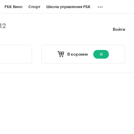
...
РБК Вино
Спорт
Школа управления РБК
БК Бизнес-среда
Дискуссионный клуб
12
Войти
оверка контрагентов
Политика
В корзине
0