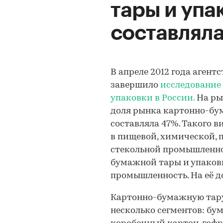
тары и упак
составлял
В апреле 2012 года агент
завершило
исследование
упаковки в России.
На ры
доля рынка картонно-бум
составляла 47%. Такого 
в пищевой, химической,
стекольной промышленно
бумажной тары и упаковк
промышленность. На её д
Картонно-бумажную тару
несколько сегментов: б