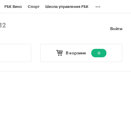
...
РБК Вино
Спорт
Школа управления РБК
БК Бизнес-среда
Дискуссионный клуб
12
Войти
оверка контрагентов
Политика
В корзине
0