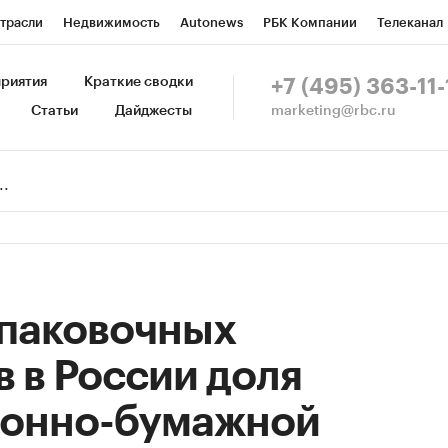
трасли
Недвижимость
Autonews
РБК Компании
Телеканал
изионеры
Национальные проекты
Город
Стиль
Крипто
Р
риятия
Краткие сводки
+7 (495) 363-11-
marketing@rbc.ru
Статьи
Дайджесты
зета
Спецпроекты СПб
Конференции СПб
Спецпроекты
Пр
Рынок наличной валюты
упаковочных
 в России доля
тонно-бумажной