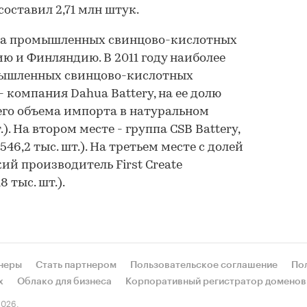
оставил 2,71 млн штук.
та промышленных свинцово-кислотных
ю и Финляндию. В 2011 году наиболее
ышленных свинцово-кислотных
 компания Dahua Battery, на ее долю
его объема импорта в натуральном
). На втором месте - группа CSB Battery,
546,2 тыс. шт.). На третьем месте с долей
ий производитель First Create
 тыс. шт.).
неры
Стать партнером
Пользовательское соглашение
По
х
Облако для бизнеса
Корпоративный регистратор доменов
026.