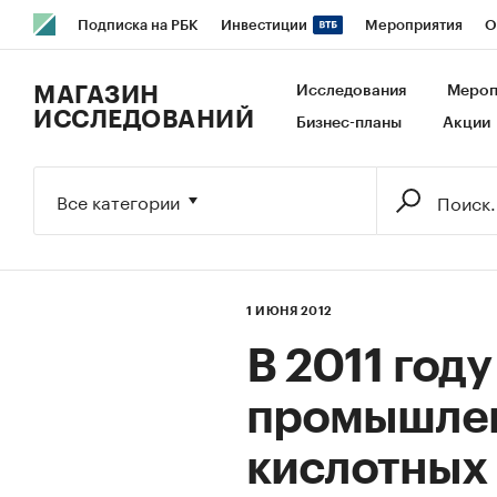
Подписка на РБК
Инвестиции
Мероприятия
О
РБК Образование
РБК Курсы
РБК Life
Тренды
В
МАГАЗИН
Исследования
Мероп
ИССЛЕДОВАНИЙ
Бизнес-планы
Акции
Исследования
Кредитные рейтинги
Франшизы
Га
Экономика
Бизнес
Технологии и медиа
Финансы
Все категории
1 ИЮНЯ 2012
В 2011 год
промышлен
кислотных 