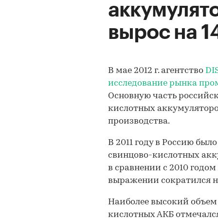
аккумулят
вырос на 1
В мае 2012 г. агентство
DI
исследование рынка про
Основную часть российс
кислотных аккумуляторо
производства.
В 2011 году в Россию бы
свинцово-кислотных акк
в сравнении с 2010 годо
выражении сократился на
Наиболее высокий объе
кислотных АКБ отмечался 