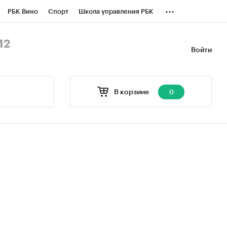
...
РБК Вино
Спорт
Школа управления РБК
БК Бизнес-среда
Дискуссионный клуб
12
Войти
оверка контрагентов
Политика
В корзине
0