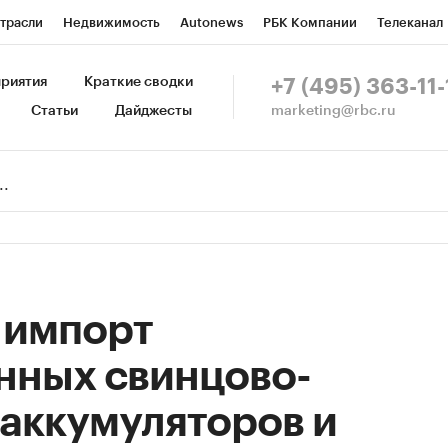
трасли
Недвижимость
Autonews
РБК Компании
Телеканал
изионеры
Национальные проекты
Город
Стиль
Крипто
Р
риятия
Краткие сводки
+7 (495) 363-11-
marketing@rbc.ru
Статьи
Дайджесты
зета
Спецпроекты СПб
Конференции СПб
Спецпроекты
Пр
Рынок наличной валюты
у импорт
ных свинцово-
аккумуляторов и