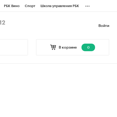
...
РБК Вино
Спорт
Школа управления РБК
БК Бизнес-среда
Дискуссионный клуб
12
Войти
оверка контрагентов
Политика
В корзине
0