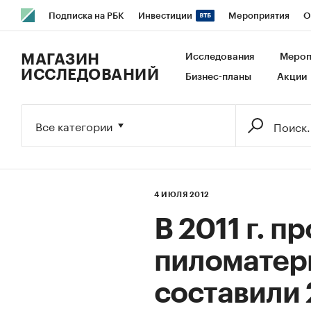
Подписка на РБК
Инвестиции
Мероприятия
О
РБК Образование
РБК Курсы
РБК Life
Тренды
В
МАГАЗИН
Исследования
Мероп
ИССЛЕДОВАНИЙ
Бизнес-планы
Акции
Исследования
Кредитные рейтинги
Франшизы
Га
Экономика
Бизнес
Технологии и медиа
Финансы
Все категории
4 ИЮЛЯ 2012
В 2011 г. п
пиломатер
составили 