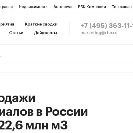
трасли
Недвижимость
Autonews
РБК Компании
Телеканал
изионеры
Национальные проекты
Город
Стиль
Крипто
Р
риятия
Краткие сводки
+7 (495) 363-11-
marketing@rbc.ru
Статьи
Дайджесты
зета
Спецпроекты СПб
Конференции СПб
Спецпроекты
Пр
Рынок наличной валюты
родажи
иалов в России
22,6 млн м3