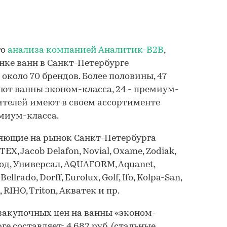
го
анализа компанией Аналитик-B2B
,
нке ванн в Санкт-Петербурге
коло 70 брендов. Более половины, 47
ют ванны эконом-класса, 24 - премиум-
дителей имеют в своем ассортименте
миум-класса.
ляющие на рынок Санкт-Петербурга
X, Jacob Delafon, Novial, Oxame, Zodiak,
вод, Универсал, AQUAFORM, Aquanet,
ellrado, Dorff, Eurolux, Golf, Ifo, Kolpa-San,
, RIHO, Triton, Акватек и пр.
закупочных цен на ванны «эконом-
е составляет: 4 682 руб. (стальные