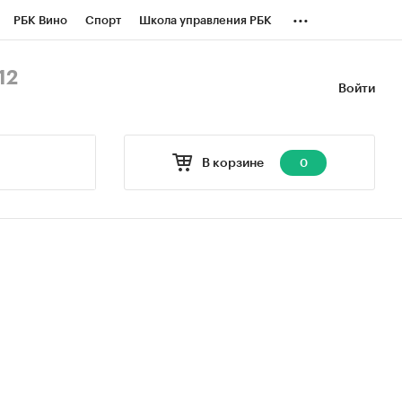
...
РБК Вино
Спорт
Школа управления РБК
БК Бизнес-среда
Дискуссионный клуб
12
Войти
оверка контрагентов
Политика
В корзине
0