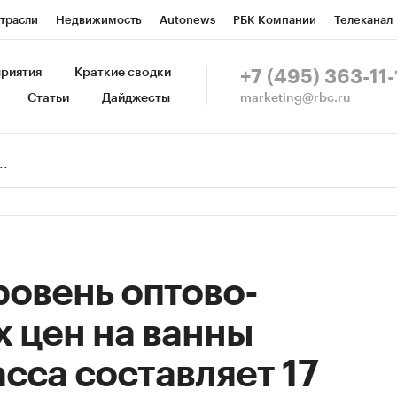
трасли
Недвижимость
Autonews
РБК Компании
Телеканал
изионеры
Национальные проекты
Город
Стиль
Крипто
Р
риятия
Краткие сводки
+7 (495) 363-11-
marketing@rbc.ru
Статьи
Дайджесты
зета
Спецпроекты СПб
Конференции СПб
Спецпроекты
Пр
Рынок наличной валюты
овень оптово-
 цен на ванны
сса составляет 17