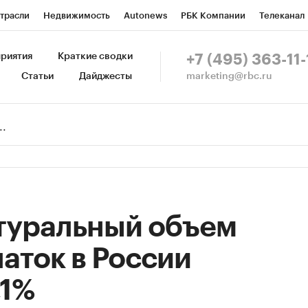
трасли
Недвижимость
Autonews
РБК Компании
Телеканал
изионеры
Национальные проекты
Город
Стиль
Крипто
Р
риятия
Краткие сводки
+7 (495) 363-11-
marketing@rbc.ru
Статьи
Дайджесты
зета
Спецпроекты СПб
Конференции СПб
Спецпроекты
Пр
Рынок наличной валюты
натуральный объем
аток в России
,1%