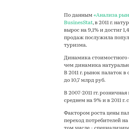
По данным
«Анализа рынк
BusinesStat
, в 2011 г. н
вырос на 9,1% и достиг 1
продаж послужила попул
туризма.
Динамика стоимостного 
чем динамика натурально
В 2011 г. рынок палаток 
до 10,7 млрд руб.
В 2007-2011 гг. рознична
среднем на 9% и в 2011 г. 
Фактором роста цены па
переход потребителей на 
том числе - специализир