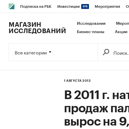
Подписка на РБК
Инвестиции
Мероприятия
О
РБК Образование
РБК Курсы
РБК Life
Тренды
В
МАГАЗИН
Исследования
Мероп
ИССЛЕДОВАНИЙ
Бизнес-планы
Акции
Исследования
Кредитные рейтинги
Франшизы
Га
Экономика
Бизнес
Технологии и медиа
Финансы
Все категории
1 АВГУСТА 2012
В 2011 г. 
продаж пал
вырос на 9