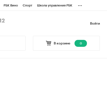
...
РБК Вино
Спорт
Школа управления РБК
БК Бизнес-среда
Дискуссионный клуб
12
Войти
оверка контрагентов
Политика
В корзине
0