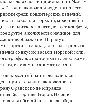
ло из словесности цивилизации Майа -
да». Сегодня шоколад и изделия из него
рными среди кондитерских изделий.
ности шоколада: горький, молочный и
ится в плитках, из него делают конфеты,
гое другое, а количество начинок для
ажает воображение. Наряду с
 - орехи, помадка, алкоголь, грильяж,
делия со вкусом васаби, морской соли,
ного трюфеля, с цветочными лепестками,
сентом, с пивом и с ароматом сена.
нее шоколадный напиток, появился в
ецепт приготовления шоколадного
трану Франсиско де Миранда,
ицы Екатерины Второй. Именно
 появился обычай пить после обеда