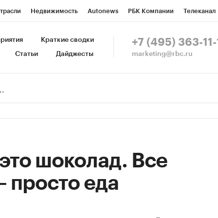
трасли
Недвижимость
Autonews
РБК Компании
Телеканал
изионеры
Национальные проекты
Город
Стиль
Крипто
Р
риятия
Краткие сводки
+7 (495) 363-11-
marketing@rbc.ru
Статьи
Дайджесты
зета
Спецпроекты СПб
Конференции СПб
Спецпроекты
Пр
Рынок наличной валюты
это шоколад. Все
– просто еда