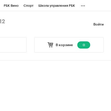
...
РБК Вино
Спорт
Школа управления РБК
БК Бизнес-среда
Дискуссионный клуб
12
Войти
оверка контрагентов
Политика
В корзине
0