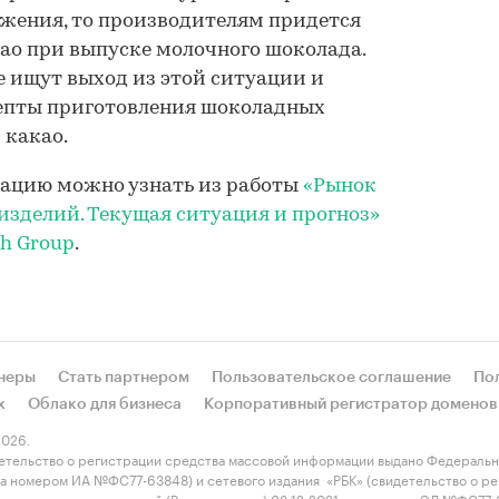
жения, то производителям придется
ао при выпуске молочного шоколада.
 ищут выход из этой ситуации и
епты приготовления шоколадных
 какао.
ацию можно узнать из работы
«Рынок
зделий. Текущая ситуация и прогноз»
ch Group
.
неры
Стать партнером
Пользовательское соглашение
По
х
Облако для бизнеса
Корпоративный регистратор доменов
026.
етельство о регистрации средства массовой информации выдано Федеральн
 за номером ИА №ФС77-63848) и сетевого издания «РБК» (свидетельство о 
 и массовых коммуникаций (Роскомнадзор) 03.12.2021 за номером ЭЛ №ФС77