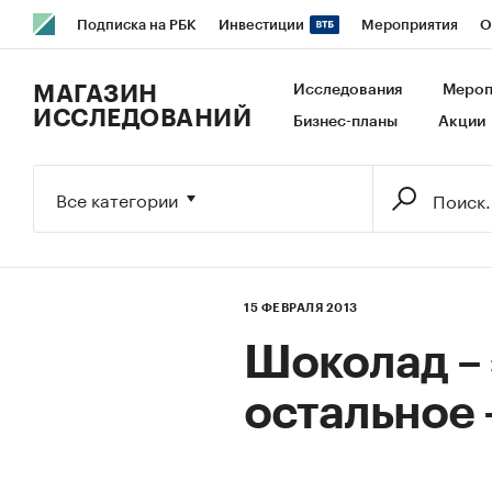
Подписка на РБК
Инвестиции
Мероприятия
О
РБК Образование
РБК Курсы
РБК Life
Тренды
В
МАГАЗИН
Исследования
Мероп
ИССЛЕДОВАНИЙ
Бизнес-планы
Акции
Исследования
Кредитные рейтинги
Франшизы
Га
Экономика
Бизнес
Технологии и медиа
Финансы
Все категории
15 ФЕВРАЛЯ 2013
Шоколад – 
остальное 