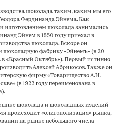
зводства шоколада таким, каким мы его
 Теодора Фердинанда Эйнема. Как
сии изготовлением шоколада занимались
инанд Эйнем в 1850 году приехал в
роизводства шоколада. Вскоре он
и шоколадную фабрику «Эйнемъ» (в 20
 в «Красный Октябрь»). Первый истинно
роизводить Алексей Абрикосов. Также он
итерскую фирму «Товарищество А.И.
кве» (в 1922 году переименована в
).
 рынке шоколада и шоколадных изделий
емя происходит «олигополизация» рынка,
овании на рынке небольшого числа