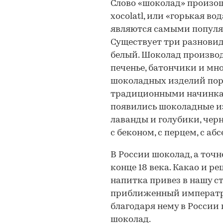
Слово «шоколад» произош
xocolatl, или «горькая во
являются самыми популя
Существует три разновид
белый. Шоколад производ
печенье, батончики и мно
шоколадных изделий пор
традиционными начинками
появились шоколадные из
лаванды и голубики, чер
с беконом, с перцем, с аб
В России шоколад, а точ
конце 18 века. Какао и р
напитка привез в нашу с
приближенный императр
благодаря нему в России
шоколад.