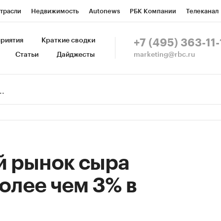
трасли
Недвижимость
Autonews
РБК Компании
Телеканал
изионеры
Национальные проекты
Город
Стиль
Крипто
Р
риятия
Краткие сводки
+7 (495) 363-11-
marketing@rbc.ru
Статьи
Дайджесты
зета
Спецпроекты СПб
Конференции СПб
Спецпроекты
Пр
Рынок наличной валюты
й рынок сыра
олее чем 3% в