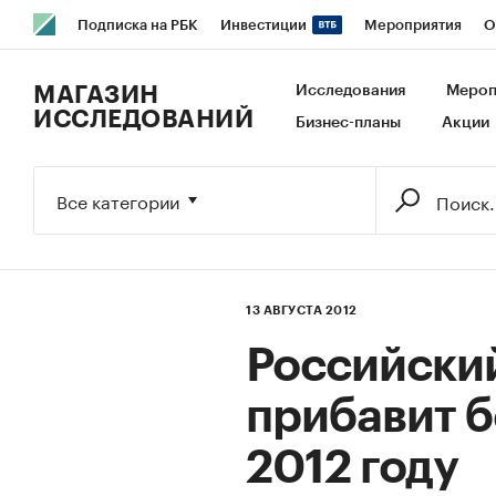
Подписка на РБК
Инвестиции
Мероприятия
О
РБК Образование
РБК Курсы
РБК Life
Тренды
В
МАГАЗИН
Исследования
Мероп
ИССЛЕДОВАНИЙ
Бизнес-планы
Акции
Исследования
Кредитные рейтинги
Франшизы
Га
Экономика
Бизнес
Технологии и медиа
Финансы
Все категории
13 АВГУСТА 2012
Российски
прибавит б
2012 году