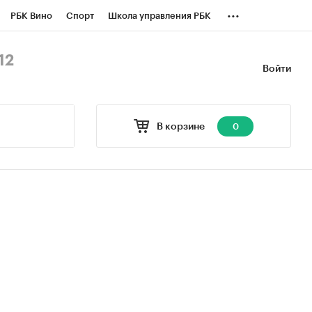
...
РБК Вино
Спорт
Школа управления РБК
БК Бизнес-среда
Дискуссионный клуб
12
Войти
оверка контрагентов
Политика
В корзине
0