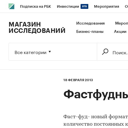
Подписка на РБК
Инвестиции
Мероприятия
О
РБК Образование
РБК Курсы
РБК Life
Тренды
В
МАГАЗИН
Исследования
Мероп
ИССЛЕДОВАНИЙ
Бизнес-планы
Акции
Исследования
Кредитные рейтинги
Франшизы
Га
Экономика
Бизнес
Технологии и медиа
Финансы
Все категории
18 ФЕВРАЛЯ 2013
Фастфудны
Фаст-фуд- новый формат 
количество постоянных кл