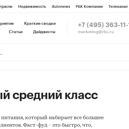
трасли
Недвижимость
Autonews
РБК Компании
Телеканал
изионеры
Национальные проекты
Город
Стиль
Крипто
Р
риятия
Краткие сводки
+7 (495) 363-11-
marketing@rbc.ru
Статьи
Дайджесты
зета
Спецпроекты СПб
Конференции СПб
Спецпроекты
Пр
Рынок наличной валюты
й средний класс
питания, который набирает все большее
иентов. Фаст-фуд - это быстро, что,