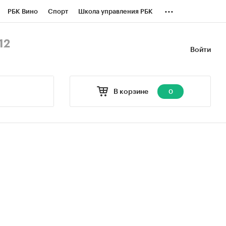
...
РБК Вино
Спорт
Школа управления РБК
БК Бизнес-среда
Дискуссионный клуб
12
Войти
оверка контрагентов
Политика
В корзине
0