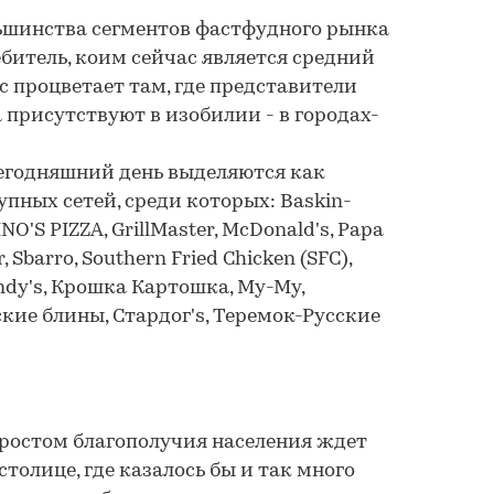
ьшинства сегментов фастфудного рынка
битель, коим сейчас является средний
с процветает там, где представители
 присутствуют в изобилии - в городах-
сегодняшний день выделяются как
пных сетей, среди которых: Baskin-
NO'S PIZZA, GrillMaster, McDonald's, Papa
r, Sbarro, Southern Fried Chicken (SFC),
endy's, Крошка Картошка, Му-Му,
кие блины, Стардог's, Теремок-Русские
 ростом благополучия населения ждет
толице, где казалось бы и так много