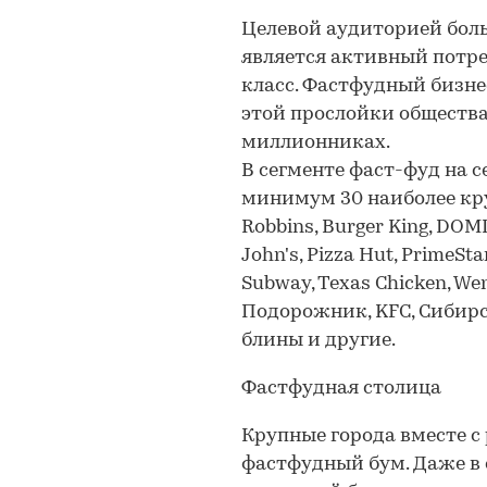
Целевой аудиторией бол
является активный потре
класс. Фастфудный бизне
этой прослойки общества
миллионниках.
В сегменте фаст-фуд на 
минимум 30 наиболее кру
Robbins, Burger King, DOMI
John's, Pizza Hut, PrimeSta
Subway, Texas Chicken, W
Подорожник, KFC, Сибирс
блины и другие.
Фастфудная столица
Крупные города вместе с
фастфудный бум. Даже в с