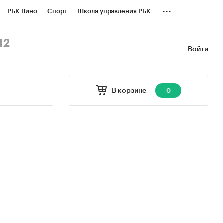
...
РБК Вино
Спорт
Школа управления РБК
БК Бизнес-среда
Дискуссионный клуб
12
Войти
оверка контрагентов
Политика
В корзине
0