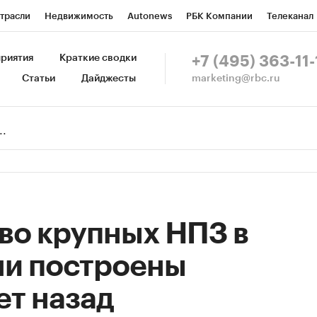
трасли
Недвижимость
Autonews
РБК Компании
Телеканал
изионеры
Национальные проекты
Город
Стиль
Крипто
Р
риятия
Краткие сводки
+7 (495) 363-11-
marketing@rbc.ru
Статьи
Дайджесты
зета
Спецпроекты СПб
Конференции СПб
Спецпроекты
Пр
Рынок наличной валюты
во крупных НПЗ в
ли построены
ет назад