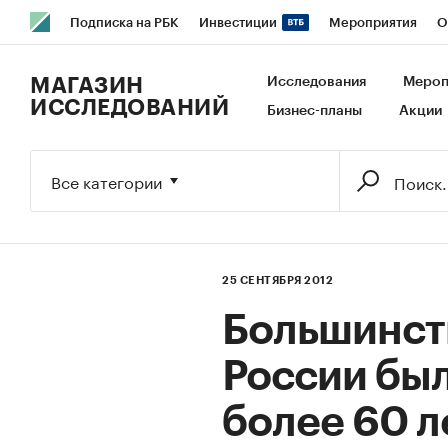
Подписка на РБК
Инвестиции
Мероприятия
О
РБК Образование
РБК Курсы
РБК Life
Тренды
В
МАГАЗИН
Исследования
Мероп
ИССЛЕДОВАНИЙ
Бизнес-планы
Акции
Исследования
Кредитные рейтинги
Франшизы
Га
Экономика
Бизнес
Технологии и медиа
Финансы
Все категории
25 СЕНТЯБРЯ 2012
Большинст
России бы
более 60 л