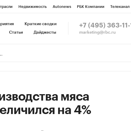
трасли
Недвижимость
Autonews
РБК Компании
Телеканал
изионеры
Национальные проекты
Город
Стиль
Крипто
Р
риятия
Краткие сводки
+7 (495) 363-11-
marketing@rbc.ru
Статьи
Дайджесты
зета
Спецпроекты СПб
Конференции СПб
Спецпроекты
Пр
Рынок наличной валюты
изводства мяса
еличился на 4%