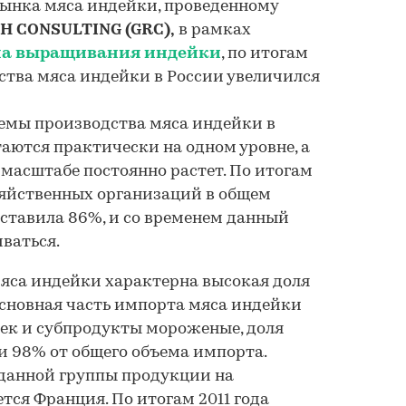
рынка мяса индейки, проведенному
H CONSULTING (GRC),
в рамках
на выращивания индейки
, по итогам
дства мяса индейки в России увеличился
емы производства мяса индейки в
таются практически на одном уровне, а
масштабе постоянно растет. По итогам
озяйственных организаций в общем
ставила 86%, и со временем данный
иваться.
яса индейки характерна высокая доля
сновная часть импорта мяса индейки
ек и субпродукты мороженые, доля
и 98% от общего объема импорта.
данной группы продукции на
тся Франция. По итогам 2011 года