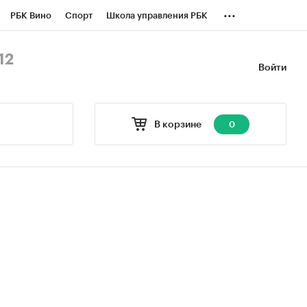
...
РБК Вино
Спорт
Школа управления РБК
БК Бизнес-среда
Дискуссионный клуб
12
Войти
оверка контрагентов
Политика
В корзине
0