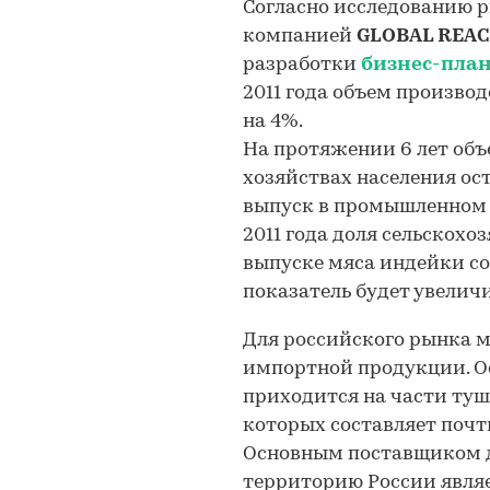
Согласно исследованию 
компанией
GLOBAL REAC
разработки
бизнес-пла
2011 года объем произво
на 4%.
На протяжении 6 лет объ
хозяйствах населения ос
выпуск в промышленном 
2011 года доля сельскох
выпуске мяса индейки со
показатель будет увелич
Для российского рынка м
импортной продукции. О
приходится на части туш
которых составляет почт
Основным поставщиком 
территорию России являе