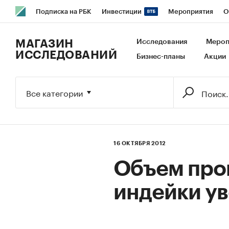
Подписка на РБК
Инвестиции
Мероприятия
О
РБК Образование
РБК Курсы
РБК Life
Тренды
В
МАГАЗИН
Исследования
Мероп
ИССЛЕДОВАНИЙ
Бизнес-планы
Акции
Исследования
Кредитные рейтинги
Франшизы
Га
Экономика
Бизнес
Технологии и медиа
Финансы
Все категории
16 ОКТЯБРЯ 2012
Объем про
индейки ув