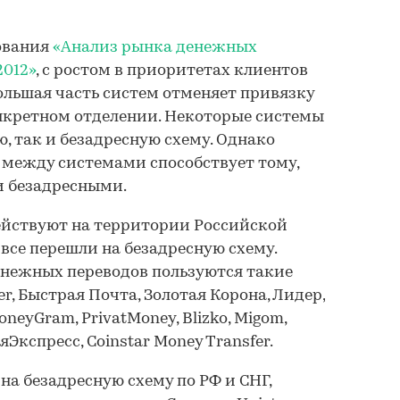
ования
«Анализ рынка денежных
2012»
, с ростом в приоритетах клиентов
большая часть систем отменяет привязку
нкретном отделении. Некоторые системы
, так и безадресную схему. Однако
 между системами способствует тому,
и безадресными.
ействуют на территории Российской
все перешли на безадресную схему.
енежных переводов пользуются такие
er, Быстрая Почта, Золотая Корона, Лидер,
oneyGram, PrivatMoney, Blizko, Migom,
яЭкспресс, Coinstar Money Transfer.
на безадресную схему по РФ и СНГ,