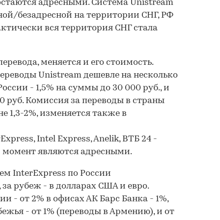
остаются адресными. Система Unistream
ной/безадресной на территории СНГ, РФ
актически вся территория СНГ стала
еревода, меняется и его стоимость.
ереводы Unistream дешевле на несколько
оссии - 1,5% на суммы до 30 000 руб., и
0 руб. Комиссия за переводы в страны
е 1,3-2%, изменяется также в
xpress, Intel Express, Anelik, ВТБ 24 -
й момент являются адресными.
м InterExpress по России
 за рубеж - в долларах США и евро.
и - от 2% в офисах АК Барс Банка - 1%,
ежья - от 1% (переводы в Армению), и от