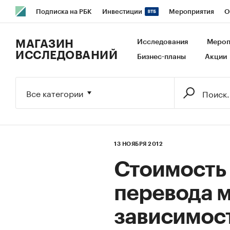
Подписка на РБК
Инвестиции
Мероприятия
О
РБК Образование
РБК Курсы
РБК Life
Тренды
В
МАГАЗИН
Исследования
Мероп
ИССЛЕДОВАНИЙ
Бизнес-планы
Акции
Исследования
Кредитные рейтинги
Франшизы
Га
Экономика
Бизнес
Технологии и медиа
Финансы
Все категории
13 НОЯБРЯ 2012
Стоимость
перевода м
зависимост