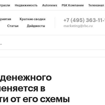
трасли
Недвижимость
Autonews
РБК Компании
Телеканал
изионеры
Национальные проекты
Город
Стиль
Крипто
Р
риятия
Краткие сводки
+7 (495) 363-11-
marketing@rbc.ru
Статьи
Дайджесты
зета
Спецпроекты СПб
Конференции СПб
Спецпроекты
Пр
Рынок наличной валюты
 денежного
еняется в
и от его схемы