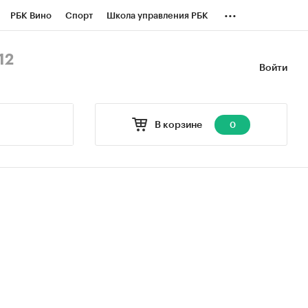
...
РБК Вино
Спорт
Школа управления РБК
БК Бизнес-среда
Дискуссионный клуб
12
Войти
оверка контрагентов
Политика
В корзине
0