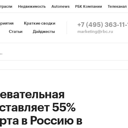
трасли
Недвижимость
Autonews
РБК Компании
Телеканал
изионеры
Национальные проекты
Город
Стиль
Крипто
Р
риятия
Краткие сводки
+7 (495) 363-11-
marketing@rbc.ru
Статьи
Дайджесты
зета
Спецпроекты СПб
Конференции СПб
Спецпроекты
Пр
Рынок наличной валюты
евательная
ставляет 55%
рта в Россию в