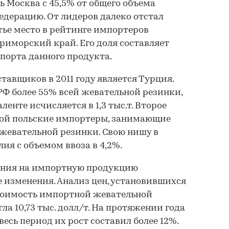
ь Москва с 45,5% от общего объема
едерацию. От лидеров далеко отстал
ье место в рейтинге импортеров
риморский край. Его доля составляет
мпорта данного продукта.
тавщиков в 2011 году является Турция.
РФ более 55% всей жевательной резинки,
ленте исчисляется в 1,3 тыс.т. Второе
бой польские импортеры, занимающие
 жевательной резинки. Свою нишу в
ия с объемом ввоза в 4,2%.
ания на импортную продукцию
 изменения. Анализ цен, установившихся
 стоимость импортной жевательной
ла 10,73 тыс. долл/т. На протяжении года
весь период их рост составил более 12%.