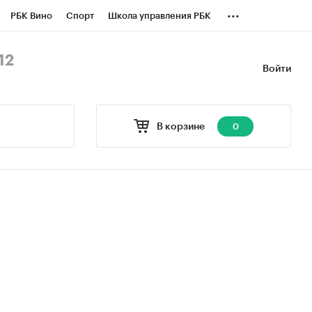
...
РБК Вино
Спорт
Школа управления РБК
БК Бизнес-среда
Дискуссионный клуб
12
Войти
оверка контрагентов
Политика
В корзине
0