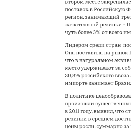
втором месте закрепилас
поставок в Российскую Ф
регион, занимающий трет
жевательной резинки - П
чуть более 3% от всего и
Лидером среди стран-пос
Она поставила на рынок 
что в натуральном эквива
место удерживают за со
30,8% российского ввоза
импорте занимает Бразил
В политике ценообразов
произошли существенные
в 2011 году, выявил, что
резинки в среднем достиг
цены росли, суммарно за 