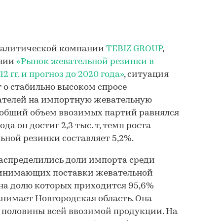
аналитической компании
TEBIZ GROUP
,
ании
«Рынок жевательной резинки в
2 гг. и прогноз до 2020 года»
, ситуация
т о стабильно высоком спросе
телей на импортную жевательную
ду общий объем ввозимых партий равнялся
 года он достиг 2,3 тыс. т, темп роста
ьной резинки составляет 5,2%.
распределились доли импорта среди
ринимающих поставки жевательной
 на долю которых приходится 95,6%
анимает Новгородская область. Она
ло половины всей ввозимой продукции. На