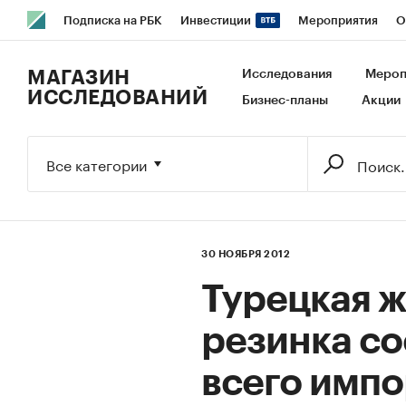
Подписка на РБК
Инвестиции
Мероприятия
О
РБК Образование
РБК Курсы
РБК Life
Тренды
В
МАГАЗИН
Исследования
Мероп
ИССЛЕДОВАНИЙ
Бизнес-планы
Акции
Исследования
Кредитные рейтинги
Франшизы
Га
Экономика
Бизнес
Технологии и медиа
Финансы
Все категории
30 НОЯБРЯ 2012
Турецкая ж
резинка со
всего импо