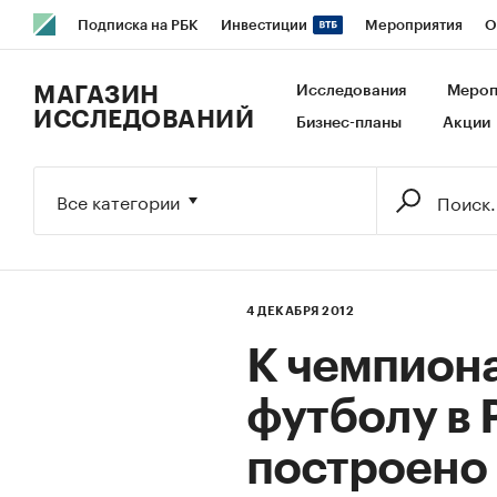
Подписка на РБК
Инвестиции
Мероприятия
О
РБК Образование
РБК Курсы
РБК Life
Тренды
В
МАГАЗИН
Исследования
Мероп
ИССЛЕДОВАНИЙ
Бизнес-планы
Акции
Исследования
Кредитные рейтинги
Франшизы
Га
Экономика
Бизнес
Технологии и медиа
Финансы
Все категории
4 ДЕКАБРЯ 2012
К чемпиона
футболу в 
построено 