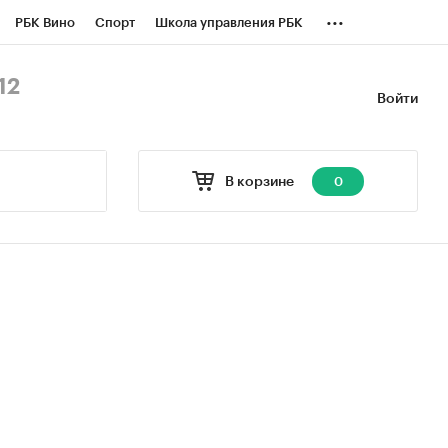
...
РБК Вино
Спорт
Школа управления РБК
БК Бизнес-среда
Дискуссионный клуб
12
Войти
оверка контрагентов
Политика
В корзине
0