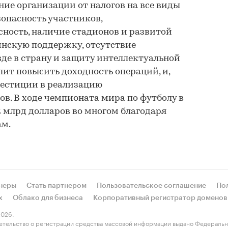
ие организации от налогов на все виды
зопасность участников,
ность, наличие стадионов и развитой
нскую поддержку, отсутствие
де в страну и защиту интеллектуальной
лит повысить доходность операций, и,
вестиции в реализацию
в. В ходе чемпионата мира по футболу в
 млрд долларов во многом благодаря
ам.
неры
Стать партнером
Пользовательское соглашение
По
х
Облако для бизнеса
Корпоративный регистратор доменов
026.
етельство о регистрации средства массовой информации выдано Федеральн