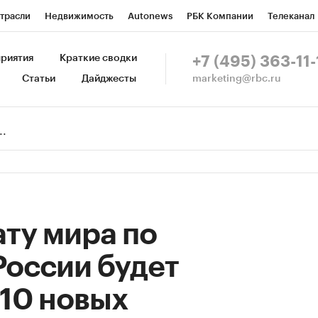
трасли
Недвижимость
Autonews
РБК Компании
Телеканал
изионеры
Национальные проекты
Город
Стиль
Крипто
Р
риятия
Краткие сводки
+7 (495) 363-11-
marketing@rbc.ru
Статьи
Дайджесты
зета
Спецпроекты СПб
Конференции СПб
Спецпроекты
Пр
Рынок наличной валюты
ту мира по
России будет
10 новых