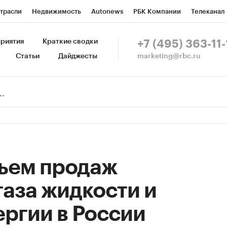
трасли
Недвижимость
Autonews
РБК Компании
Телеканал
изионеры
Национальные проекты
Город
Стиль
Крипто
Р
риятия
Краткие сводки
+7 (495) 363-11-
marketing@rbc.ru
Статьи
Дайджесты
зета
Спецпроекты СПб
Конференции СПб
Спецпроекты
Пр
Рынок наличной валюты
объем продаж
газа жидкости и
ргии в России