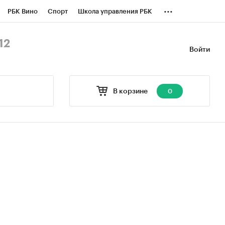
...
РБК Вино
Спорт
Школа управления РБК
БК Бизнес-среда
Дискуссионный клуб
12
Войти
оверка контрагентов
Политика
В корзине
0