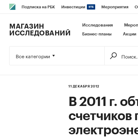
Подписка на РБК
Инвестиции
Мероприятия
О
РБК Образование
РБК Курсы
РБК Life
Тренды
В
МАГАЗИН
Исследования
Мероп
ИССЛЕДОВАНИЙ
Бизнес-планы
Акции
Исследования
Кредитные рейтинги
Франшизы
Га
Экономика
Бизнес
Технологии и медиа
Финансы
Все категории
11 ДЕКАБРЯ 2012
В 2011 г. 
счетчиков 
электроэне