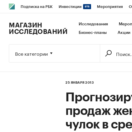
Подписка на РБК
Инвестиции
Мероприятия
О
РБК Образование
РБК Курсы
РБК Life
Тренды
В
МАГАЗИН
Исследования
Мероп
ИССЛЕДОВАНИЙ
Бизнес-планы
Акции
Исследования
Кредитные рейтинги
Франшизы
Га
Экономика
Бизнес
Технологии и медиа
Финансы
Все категории
25 ЯНВАРЯ 2013
Прогнозир
продаж жен
чулок в ср