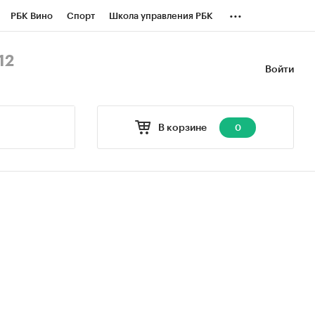
...
РБК Вино
Спорт
Школа управления РБК
БК Бизнес-среда
Дискуссионный клуб
12
Войти
оверка контрагентов
Политика
В корзине
0