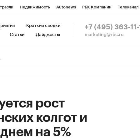
трасли
Недвижимость
Autonews
РБК Компании
Телеканал
изионеры
Национальные проекты
Город
Стиль
Крипто
Р
риятия
Краткие сводки
+7 (495) 363-11-
marketing@rbc.ru
Статьи
Дайджесты
зета
Спецпроекты СПб
Конференции СПб
Спецпроекты
Пр
Рынок наличной валюты
уется рост
ских колгот и
еднем на 5%