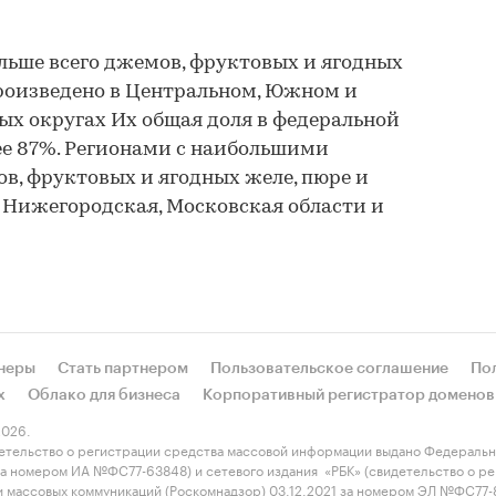
больше всего джемов, фруктовых и ягодных
произведено в Центральном, Южном и
х округах Их общая доля в федеральной
ее 87%. Регионами с наибольшими
, фруктовых и ягодных желе, пюре и
, Нижегородская, Московская области и
неры
Стать партнером
Пользовательское соглашение
По
х
Облако для бизнеса
Корпоративный регистратор доменов
026.
етельство о регистрации средства массовой информации выдано Федеральн
 за номером ИА №ФС77-63848) и сетевого издания «РБК» (свидетельство о 
 и массовых коммуникаций (Роскомнадзор) 03.12.2021 за номером ЭЛ №ФС77