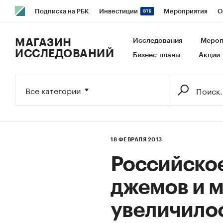
Подписка на РБК
Инвестиции
Мероприятия
О
РБК Образование
РБК Курсы
РБК Life
Тренды
В
МАГАЗИН
Исследования
Мероп
ИССЛЕДОВАНИЙ
Бизнес-планы
Акции
Исследования
Кредитные рейтинги
Франшизы
Га
Экономика
Бизнес
Технологии и медиа
Финансы
Все категории
18 ФЕВРАЛЯ 2013
Российско
джемов и 
увеличилос