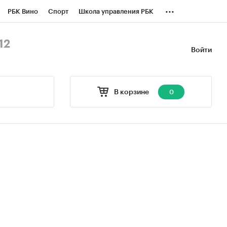
...
РБК Вино
Спорт
Школа управления РБК
БК Бизнес-среда
Дискуссионный клуб
12
Войти
оверка контрагентов
Политика
В корзине
0