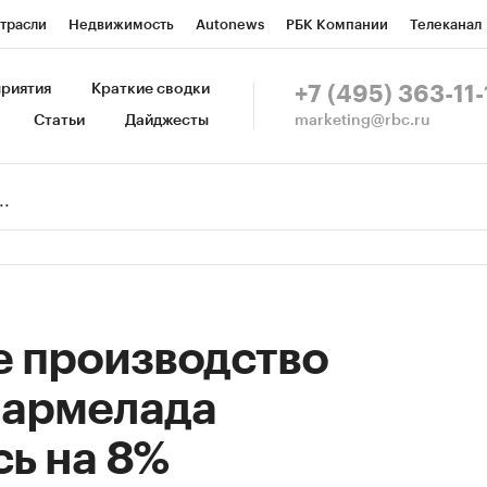
трасли
Недвижимость
Autonews
РБК Компании
Телеканал
изионеры
Национальные проекты
Город
Стиль
Крипто
Р
риятия
Краткие сводки
+7 (495) 363-11-
marketing@rbc.ru
Статьи
Дайджесты
зета
Спецпроекты СПб
Конференции СПб
Спецпроекты
Пр
Рынок наличной валюты
е производство
мармелада
ь на 8%