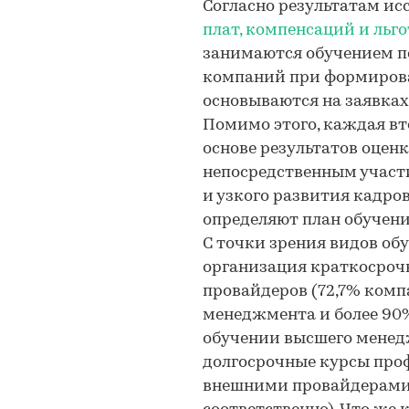
Согласно результатам и
плат, компенсаций и льгот
занимаются обучением п
компаний при формирова
основываются на заявках 
Помимо этого, каждая вт
основе результатов оценк
непосредственным участи
и узкого развития кадров
определяют план обучени
С точки зрения видов о
организация краткосроч
провайдеров (72,7% комп
менеджмента и более 90%
обучении высшего менед
долгосрочные курсы про
внешними провайдерами 