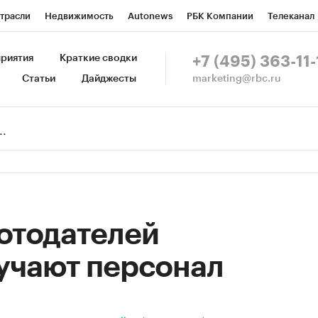
трасли
Недвижимость
Autonews
РБК Компании
Телеканал
изионеры
Национальные проекты
Город
Стиль
Крипто
Р
риятия
Краткие сводки
+7 (495) 363-11-
marketing@rbc.ru
Статьи
Дайджесты
зета
Спецпроекты СПб
Конференции СПб
Спецпроекты
Пр
Рынок наличной валюты
отодателей
учают персонал