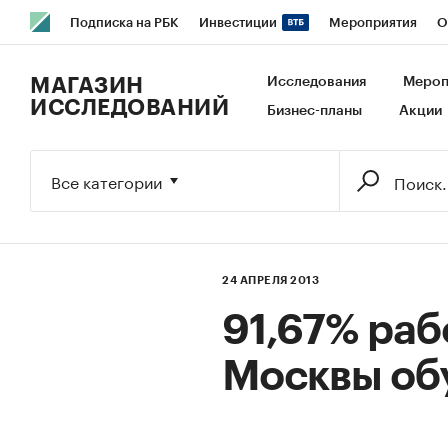
Подписка на РБК
Инвестиции
Мероприятия
О
РБК Образование
РБК Курсы
РБК Life
Тренды
В
МАГАЗИН
Исследования
Мероп
ИССЛЕДОВАНИЙ
Бизнес-планы
Акции
Исследования
Кредитные рейтинги
Франшизы
Га
Экономика
Бизнес
Технологии и медиа
Финансы
Все категории
24 АПРЕЛЯ 2013
91,67% раб
Москвы об