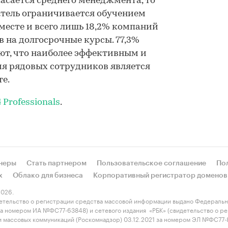
касается среднего менеджмента, то
тель ограничивается обучением
месте и всего лишь 18,2% компаний
 на долгосрочные курсы. 77,3%
ют, что наиболее эффективным и
я рядовых сотрудников является
те.
Professionals
.
неры
Стать партнером
Пользовательское соглашение
По
х
Облако для бизнеса
Корпоративный регистратор доменов
026.
етельство о регистрации средства массовой информации выдано Федеральн
 за номером ИА №ФС77-63848) и сетевого издания «РБК» (свидетельство о 
 и массовых коммуникаций (Роскомнадзор) 03.12.2021 за номером ЭЛ №ФС77