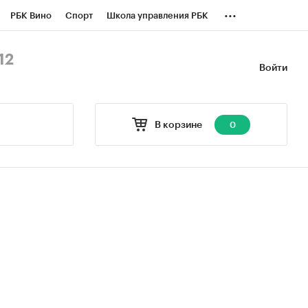
...
РБК Вино
Спорт
Школа управления РБК
БК Бизнес-среда
Дискуссионный клуб
12
Войти
оверка контрагентов
Политика
В корзине
0