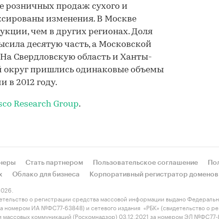
е розничных продаж сухого и
ксированы изменения. В Москве
укции, чем в других регионах. Доля
сила десятую часть, а Московской
. На Свердловскую область и Ханты-
 округ пришлись одинаковые объемы
 в 2012 году.
sco Research Group
.
неры
Стать партнером
Пользовательское соглашение
По
х
Облако для бизнеса
Корпоративный регистратор доменов
026.
етельство о регистрации средства массовой информации выдано Федеральн
 за номером ИА №ФС77-63848) и сетевого издания «РБК» (свидетельство о 
 и массовых коммуникаций (Роскомнадзор) 03.12.2021 за номером ЭЛ №ФС77