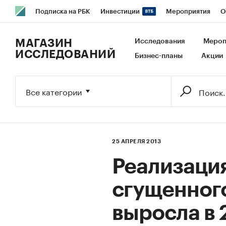
Подписка на РБК
Инвестиции
Мероприятия
О
РБК Образование
РБК Курсы
РБК Life
Тренды
В
МАГАЗИН
Исследования
Мероп
ИССЛЕДОВАНИЙ
Бизнес-планы
Акции
Исследования
Кредитные рейтинги
Франшизы
Га
Экономика
Бизнес
Технологии и медиа
Финансы
Все категории
25 АПРЕЛЯ 2013
Реализация
сгущенного
выросла в 2