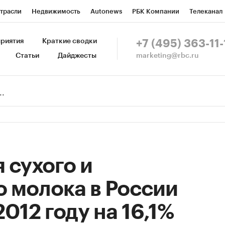
трасли
Недвижимость
Autonews
РБК Компании
Телеканал
изионеры
Национальные проекты
Город
Стиль
Крипто
Р
риятия
Краткие сводки
+7 (495) 363-11-
marketing@rbc.ru
Статьи
Дайджесты
зета
Спецпроекты СПб
Конференции СПб
Спецпроекты
Пр
Рынок наличной валюты
 сухого и
 молока в России
012 году на 16,1%