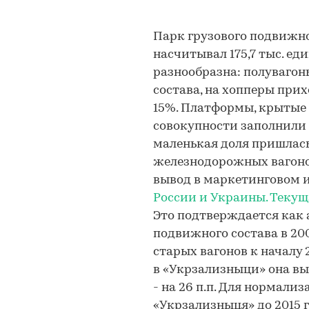
Парк грузового подвижног
насчитывал 175,7 тыс. ед
разнообразна: полуваго
состава, на хопперы прих
15%. Платформы, крытые
совокупности заполнили 
маленькая доля пришлас
железнодорожных вагонов
вывод в маркетинговом 
России и Украины. Текущ
Это подтверждается как
подвижного состава в 200
старых вагонов к началу 2
в «Укрзализныци» она выр
- на 26 п.п. Для нормал
«Укрзализныця» до 2015 