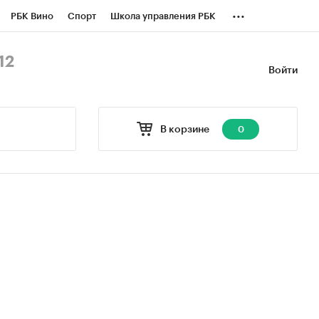
...
РБК Вино
Спорт
Школа управления РБК
БК Бизнес-среда
Дискуссионный клуб
12
Войти
оверка контрагентов
Политика
В корзине
0