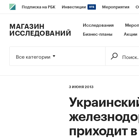
Подписка на РБК
Инвестиции
Мероприятия
О
РБК Образование
РБК Курсы
РБК Life
Тренды
В
МАГАЗИН
Исследования
Мероп
ИССЛЕДОВАНИЙ
Бизнес-планы
Акции
Исследования
Кредитные рейтинги
Франшизы
Га
Экономика
Бизнес
Технологии и медиа
Финансы
Все категории
3 ИЮНЯ 2013
Украински
железнодо
приходит в