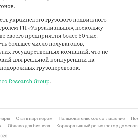
гонов.
сть украинского грузового подвижного
нтролем ГП «Укрзализныця», поскольку
е своего предприятия более 50 тыс.
уть большее число полувагонов,
угих государственных компаний, что не
овий для реальной конкуренции на
нодорожных грузоперевозок.
sco Research Group
.
неры
Стать партнером
Пользовательское соглашение
По
х
Облако для бизнеса
Корпоративный регистратор доменов
026.