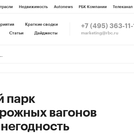
трасли
Недвижимость
Autonews
РБК Компании
Телеканал
изионеры
Национальные проекты
Город
Стиль
Крипто
Р
риятия
Краткие сводки
+7 (495) 363-11-
marketing@rbc.ru
Статьи
Дайджесты
зета
Спецпроекты СПб
Конференции СПб
Спецпроекты
Пр
Рынок наличной валюты
й парк
рожных вагонов
 негодность