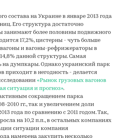
о состава на Украине в январе 2013 года
иниц. Его структура достаточно
ны занимают более половины подвижного
одится 17,2%, цистерны - чуть больше
 вагоны и вагоны-рефрижераторы в
14,8% данной структуры. Самая
ь на думпкары. Однако украинский парк
 приходит в негодность - делается
исследовании
«Рынок грузовых вагонов
ая ситуация и прогноз»
.
 активным сокращением парка
8-2010 гг., так и увеличением доли
013 года по сравнению с 2011 годом. Так,
осла на 10,2 п.п., в остальных компаниях
изации ситуации компания
года намерена закупить несколько