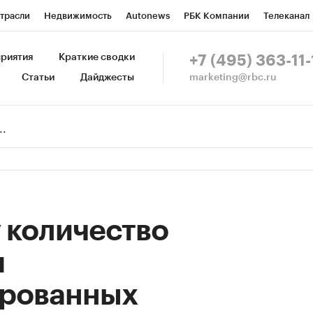
трасли
Недвижимость
Autonews
РБК Компании
Телеканал
изионеры
Национальные проекты
Город
Стиль
Крипто
Р
риятия
Краткие сводки
+7 (495) 363-11-
marketing@rbc.ru
Статьи
Дайджесты
зета
Спецпроекты СПб
Конференции СПб
Спецпроекты
Пр
Рынок наличной валюты
у количество
я
рованных