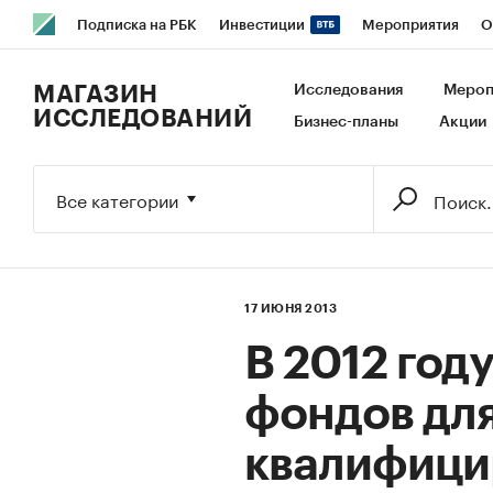
Подписка на РБК
Инвестиции
Мероприятия
О
РБК Образование
РБК Курсы
РБК Life
Тренды
В
МАГАЗИН
Исследования
Мероп
ИССЛЕДОВАНИЙ
Бизнес-планы
Акции
Исследования
Кредитные рейтинги
Франшизы
Га
Экономика
Бизнес
Технологии и медиа
Финансы
Все категории
17 ИЮНЯ 2013
В 2012 год
фондов дл
квалифици