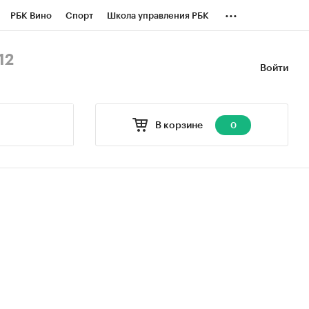
...
РБК Вино
Спорт
Школа управления РБК
БК Бизнес-среда
Дискуссионный клуб
12
Войти
оверка контрагентов
Политика
В корзине
0