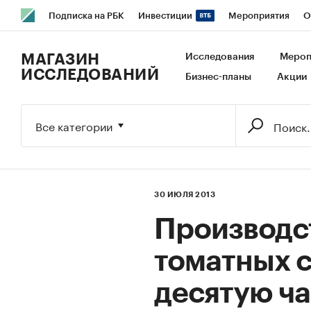
Подписка на РБК
Инвестиции
Мероприятия
О
РБК Образование
РБК Курсы
РБК Life
Тренды
В
МАГАЗИН
Исследования
Мероп
ИССЛЕДОВАНИЙ
Бизнес-планы
Акции
Исследования
Кредитные рейтинги
Франшизы
Га
Экономика
Бизнес
Технологии и медиа
Финансы
Все категории
30 ИЮЛЯ 2013
Производст
томатных с
десятую ча