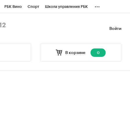
...
РБК Вино
Спорт
Школа управления РБК
БК Бизнес-среда
Дискуссионный клуб
12
Войти
оверка контрагентов
Политика
В корзине
0