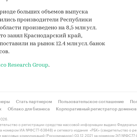
ериоде больших объемов выпуска
ились производители Республики
области произведено на 8,5 млн усл.
сто занял Краснодарский край,
оставили на рынок 12.4 млн усл. банок
сов.
sco Research Group
.
неры
Стать партнером
Пользовательское соглашение
По
х
Облако для бизнеса
Корпоративный регистратор доменов
026.
етельство о регистрации средства массовой информации выдано Федеральн
 за номером ИА №ФС77-63848) и сетевого издания «РБК» (свидетельство о 
 и массовых коммуникаций (Роскомнадзор) 03.12.2021 за номером ЭЛ №ФС77