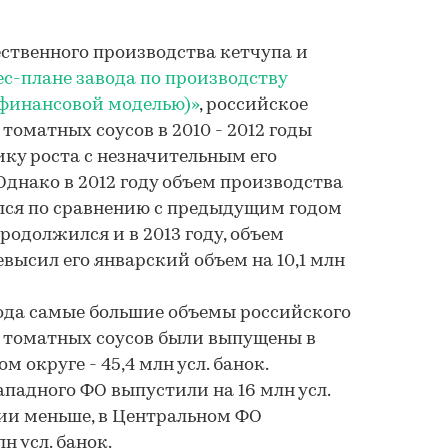
ественного производства кетчупа и
ес-плане завода по производству
с финансовой моделью)»
, российское
томатных соусов в 2010 - 2012 годы
ку роста с незначительным его
 Однако в 2012 году объем производства
лся по сравнению с предыдущим годом
продолжился и в 2013 году, объем
высил его январский объем на 10,1 млн
года самые большие объемы российского
и томатных соусов были выпущены в
округе - 45,4 млн усл. банок.
падного ФО выпустили на 16 млн усл.
ии меньше, в Центральном ФО
н усл. банок.