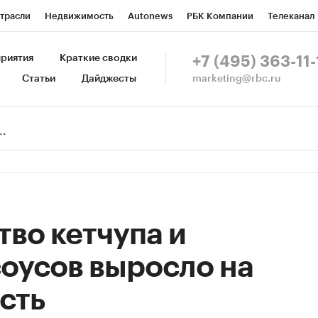
трасли
Недвижимость
Autonews
РБК Компании
Телеканал
изионеры
Национальные проекты
Город
Стиль
Крипто
Р
риятия
Краткие сводки
+7 (495) 363-11-
marketing@rbc.ru
Статьи
Дайджесты
зета
Спецпроекты СПб
Конференции СПб
Спецпроекты
Пр
Рынок наличной валюты
во кетчупа и
оусов выросло на
сть