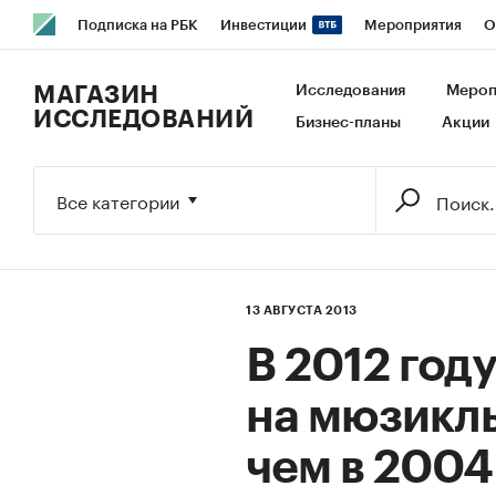
Подписка на РБК
Инвестиции
Мероприятия
О
РБК Образование
РБК Курсы
РБК Life
Тренды
В
МАГАЗИН
Исследования
Мероп
ИССЛЕДОВАНИЙ
Бизнес-планы
Акции
Исследования
Кредитные рейтинги
Франшизы
Га
Экономика
Бизнес
Технологии и медиа
Финансы
Все категории
13 АВГУСТА 2013
В 2012 год
на мюзиклы
чем в 2004