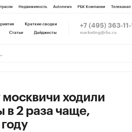
трасли
Недвижимость
Autonews
РБК Компании
Телеканал
изионеры
Национальные проекты
Город
Стиль
Крипто
Р
риятия
Краткие сводки
+7 (495) 363-11-
marketing@rbc.ru
Статьи
Дайджесты
зета
Спецпроекты СПб
Конференции СПб
Спецпроекты
Пр
Рынок наличной валюты
у москвичи ходили
 в 2 раза чаще,
 году