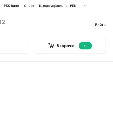
...
РБК Вино
Спорт
Школа управления РБК
БК Бизнес-среда
Дискуссионный клуб
12
Войти
оверка контрагентов
Политика
В корзине
0