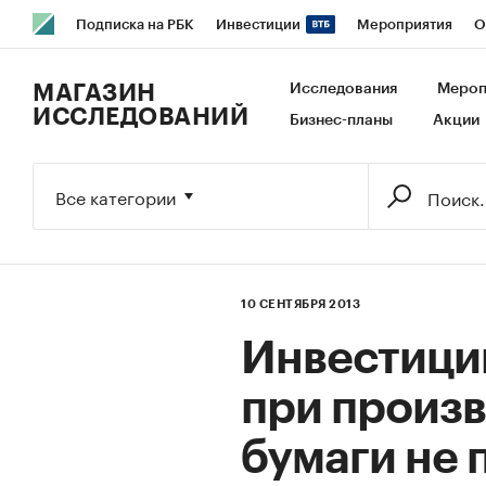
Подписка на РБК
Инвестиции
Мероприятия
О
РБК Образование
РБК Курсы
РБК Life
Тренды
В
МАГАЗИН
Исследования
Мероп
ИССЛЕДОВАНИЙ
Бизнес-планы
Акции
Исследования
Кредитные рейтинги
Франшизы
Га
Экономика
Бизнес
Технологии и медиа
Финансы
Все категории
10 СЕНТЯБРЯ 2013
Инвестици
при произв
бумаги не 