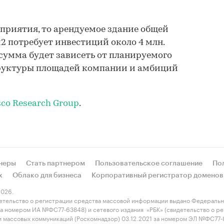
дприятия, то арендуемое здание общей
м2 потребует инвестиций около 4 млн.
 сумма будет зависеть от планируемого
труктуры площадей компании и амбиций
sco Research Group
.
неры
Стать партнером
Пользовательское соглашение
По
х
Облако для бизнеса
Корпоративный регистратор доменов
026.
етельство о регистрации средства массовой информации выдано Федеральн
 за номером ИА №ФС77-63848) и сетевого издания «РБК» (свидетельство о 
 и массовых коммуникаций (Роскомнадзор) 03.12.2021 за номером ЭЛ №ФС77