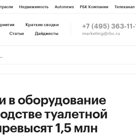
трасли
Недвижимость
Autonews
РБК Компании
Телеканал
изионеры
Национальные проекты
Город
Стиль
Крипто
Р
риятия
Краткие сводки
+7 (495) 363-11-
marketing@rbc.ru
Статьи
Дайджесты
зета
Спецпроекты СПб
Конференции СПб
Спецпроекты
Пр
Рынок наличной валюты
и в оборудование
одстве туалетной
превысят 1,5 млн