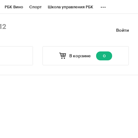
...
РБК Вино
Спорт
Школа управления РБК
БК Бизнес-среда
Дискуссионный клуб
12
Войти
оверка контрагентов
Политика
В корзине
0