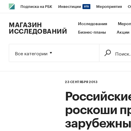
Подписка на РБК
Инвестиции
Мероприятия
О
РБК Образование
РБК Курсы
РБК Life
Тренды
В
МАГАЗИН
Исследования
Мероп
ИССЛЕДОВАНИЙ
Бизнес-планы
Акции
Исследования
Кредитные рейтинги
Франшизы
Га
Экономика
Бизнес
Технологии и медиа
Финансы
Все категории
23 СЕНТЯБРЯ 2013
Российски
роскоши п
зарубежны