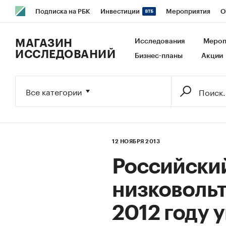
Подписка на РБК
Инвестиции
Мероприятия
О
РБК Образование
РБК Курсы
РБК Life
Тренды
В
МАГАЗИН
Исследования
Мероп
ИССЛЕДОВАНИЙ
Бизнес-планы
Акции
Исследования
Кредитные рейтинги
Франшизы
Га
Экономика
Бизнес
Технологии и медиа
Финансы
Все категории
12 НОЯБРЯ 2013
Российски
низковольт
2012 году 