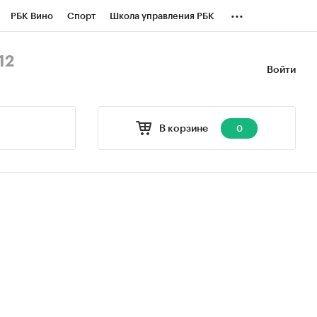
...
РБК Вино
Спорт
Школа управления РБК
БК Бизнес-среда
Дискуссионный клуб
12
Войти
оверка контрагентов
Политика
В корзине
0