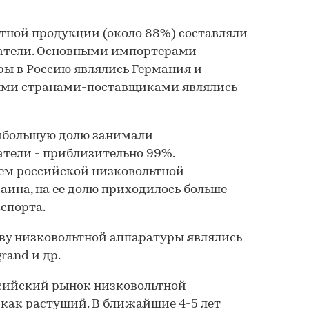
ной продукции (около 88%) составляли
атели. Основными импортерами
ы в Россию являлись Германия и
ыми странами-поставщиками являлись
аибольшую долю занимали
тели - приблизительно 99%.
м российской низковольтной
аина, на ее долю приходилось больше
спорта.
ву низковольтной аппаратуры являлись
grand и др.
ссийский рынок низковольтной
как растущий. В ближайшие 4-5 лет