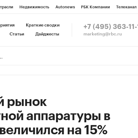
трасли
Недвижимость
Autonews
РБК Компании
Телеканал
изионеры
Национальные проекты
Город
Стиль
Крипто
Р
риятия
Краткие сводки
+7 (495) 363-11-
marketing@rbc.ru
Статьи
Дайджесты
зета
Спецпроекты СПб
Конференции СПб
Спецпроекты
Пр
Рынок наличной валюты
й рынок
ной аппаратуры в
увеличился на 15%