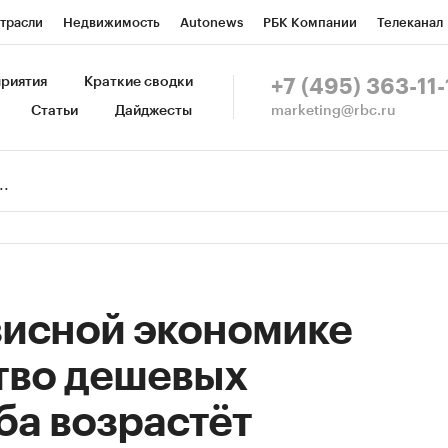
трасли
Недвижимость
Autonews
РБК Компании
Телеканал
изионеры
Национальные проекты
Город
Стиль
Крипто
Р
риятия
Краткие сводки
+7 (495) 363-11-
marketing@rbc.ru
Статьи
Дайджесты
зета
Спецпроекты СПб
Конференции СПб
Спецпроекты
Пр
Рынок наличной валюты
зисной экономике
тво дешевых
ба возрастёт