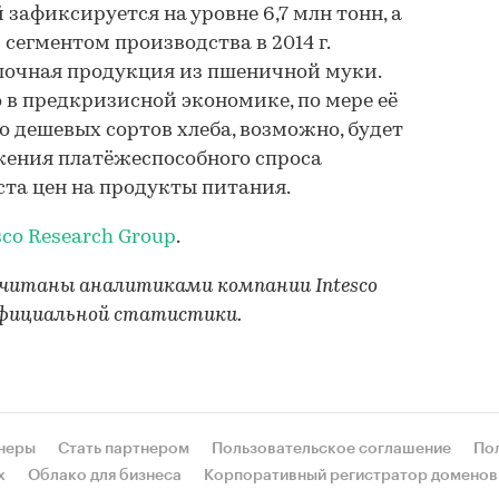
зафиксируется на уровне 6,7 млн тонн, а
сегментом производства в 2014 г.
улочная продукция из пшеничной муки.
 в предкризисной экономике, по мере её
о дешевых сортов хлеба, возможно, будет
жения платёжеспособного спроса
ста цен на продукты питания.
sco Research Group
.
считаны аналитиками компании Intesco
 официальной статистики.
неры
Стать партнером
Пользовательское соглашение
По
х
Облако для бизнеса
Корпоративный регистратор доменов