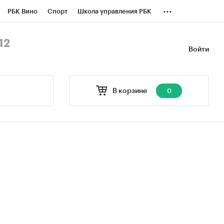
...
РБК Вино
Спорт
Школа управления РБК
БК Бизнес-среда
Дискуссионный клуб
12
Войти
оверка контрагентов
Политика
В корзине
0