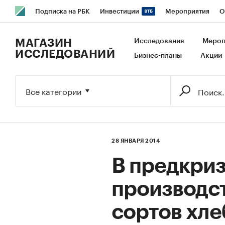
Подписка на РБК
Инвестиции
Мероприятия
О
РБК Образование
РБК Курсы
РБК Life
Тренды
В
МАГАЗИН
Исследования
Мероп
ИССЛЕДОВАНИЙ
Бизнес-планы
Акции
Исследования
Кредитные рейтинги
Франшизы
Га
Экономика
Бизнес
Технологии и медиа
Финансы
Все категории
28 ЯНВАРЯ 2014
В предкри
производс
сортов хле