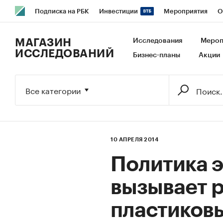
Подписка на РБК
Инвестиции
Мероприятия
О
РБК Образование
РБК Курсы
РБК Life
Тренды
В
МАГАЗИН
Исследования
Мероп
ИССЛЕДОВАНИЙ
Бизнес-планы
Акции
Исследования
Кредитные рейтинги
Франшизы
Га
Экономика
Бизнес
Технологии и медиа
Финансы
Все категории
10 АПРЕЛЯ 2014
Политика 
вызывает р
пластиков