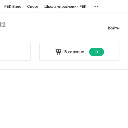
...
РБК Вино
Спорт
Школа управления РБК
БК Бизнес-среда
Дискуссионный клуб
12
Войти
оверка контрагентов
Политика
В корзине
0