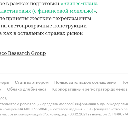
ое в рамках подготовки
«Бизнес-плана
пластиковых (с финансовой моделью)»
,
 где приняты жесткие техрегламенты
 на светопрозрачные конструкции
а как в остальных странах рынок
sco Research Group
неры
Стать партнером
Пользовательское соглашение
По
х
Облако для бизнеса
Корпоративный регистратор доменов
026.
етельство о регистрации средства массовой информации выдано Федеральн
 за номером ИА №ФС77-63848) и сетевого издания «РБК» (свидетельство о 
 и массовых коммуникаций (Роскомнадзор) 03.12.2021 за номером ЭЛ №ФС77