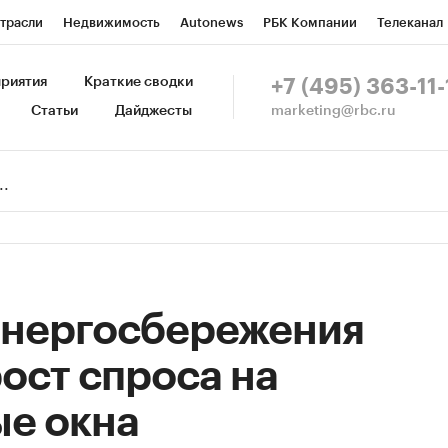
трасли
Недвижимость
Autonews
РБК Компании
Телеканал
изионеры
Национальные проекты
Город
Стиль
Крипто
Р
риятия
Краткие сводки
+7 (495) 363-11-
marketing@rbc.ru
Статьи
Дайджесты
зета
Спецпроекты СПб
Конференции СПб
Спецпроекты
Пр
Рынок наличной валюты
энергосбережения
ост спроса на
ые окна