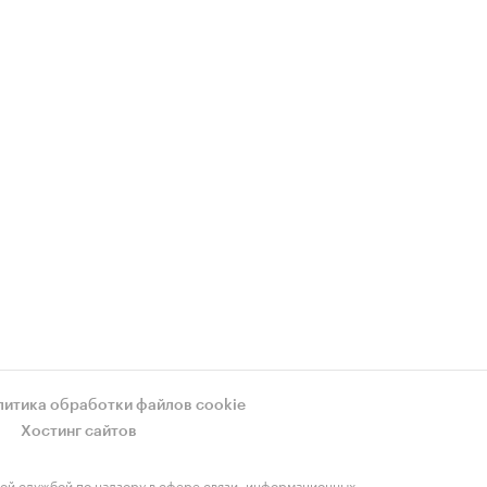
литика обработки файлов cookie
Хостинг сайтов
ой службой по надзору в сфере связи, информационных