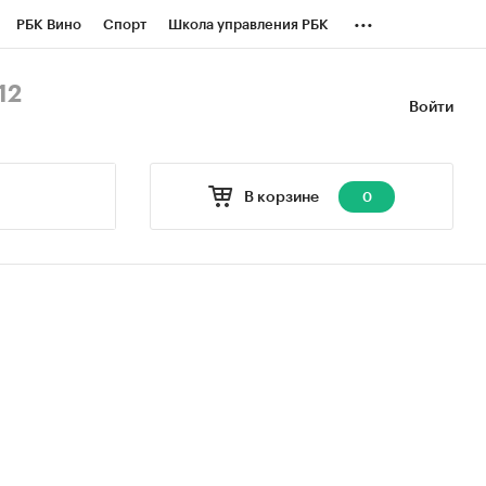
...
РБК Вино
Спорт
Школа управления РБК
БК Бизнес-среда
Дискуссионный клуб
12
Войти
оверка контрагентов
Политика
В корзине
0