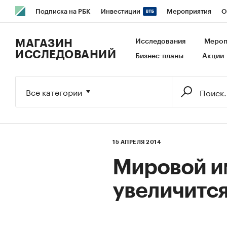
Подписка на РБК
Инвестиции
Мероприятия
О
РБК Образование
РБК Курсы
РБК Life
Тренды
В
МАГАЗИН
Исследования
Мероп
ИССЛЕДОВАНИЙ
Бизнес-планы
Акции
Исследования
Кредитные рейтинги
Франшизы
Га
Экономика
Бизнес
Технологии и медиа
Финансы
Все категории
15 АПРЕЛЯ 2014
Мировой и
увеличится