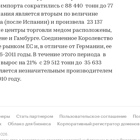
импорта сократились с 88 440 тонн до 77
рмания является вторым по величине
 (после Испании) и произвела 23 137
кие центры торговли медом расположены,
ене и Гамбурге. Соединенное Королевство
рынком ЕС и, в отличие от Германии, ее
-2011 годы. В течение этого периода в
ырос на 21% с 29 512 тонн до 35 633
вляется незначительным производителем
10 году.
неры
Стать партнером
Пользовательское соглашение
По
х
Облако для бизнеса
Корпоративный регистратор доменов
026.
етельство о регистрации средства массовой информации выдано Федеральн