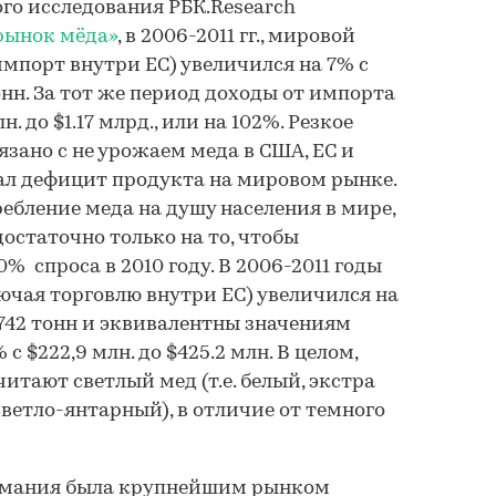
го исследования РБК.Research
рынок мёда»
, в 2006-2011 гг., мировой
мпорт внутри ЕС) увеличился на 7% с
тонн. За тот же период доходы от импорта
. до $1.17 млрд., или на 102%. Резкое
зано с не урожаем меда в США, ЕС и
ал дефицит продукта на мировом рынке.
ебление меда на душу населения в мире,
остаточно только на то, чтобы
0% спроса в 2010 году. В 2006-2011 годы
ючая торговлю внутри ЕС) увеличился на
6 742 тонн и эквивалентны значениям
с $222,9 млн. до $425.2 млн. В целом,
итают светлый мед (т.е. белый, экстра
светло-янтарный), в отличие от темного
Германия была крупнейшим рынком