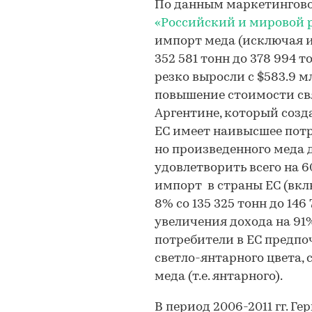
По данным маркетингово
«Российский и мировой 
импорт меда (исключая и
352 581 тонн до 378 994 
резко выросли с $583.9 млн
повышение стоимости свя
Аргентине, который созд
ЕС имеет наивысшее потр
но произведенного меда д
удовлетворить всего на 6
импорт в страны ЕС (вкл
8% со 135 325 тонн до 14
увеличения дохода на 91% 
потребители в ЕС предпоч
светло-янтарного цвета, 
меда (т.е. янтарного).
В период 2006-2011 гг. 