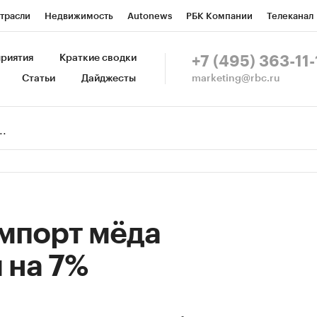
трасли
Недвижимость
Autonews
РБК Компании
Телеканал
изионеры
Национальные проекты
Город
Стиль
Крипто
Р
риятия
Краткие сводки
+7 (495) 363-11-
marketing@rbc.ru
Статьи
Дайджесты
зета
Спецпроекты СПб
Конференции СПб
Спецпроекты
Пр
Рынок наличной валюты
мпорт мёда
 на 7%