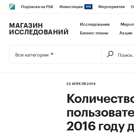
Подписка на РБК
Инвестиции
Мероприятия
О
РБК Образование
РБК Курсы
РБК Life
Тренды
В
МАГАЗИН
Исследования
Мероп
ИССЛЕДОВАНИЙ
Бизнес-планы
Акции
Исследования
Кредитные рейтинги
Франшизы
Га
Экономика
Бизнес
Технологии и медиа
Финансы
Все категории
22 АПРЕЛЯ 2014
Количество
пользовате
2016 году 