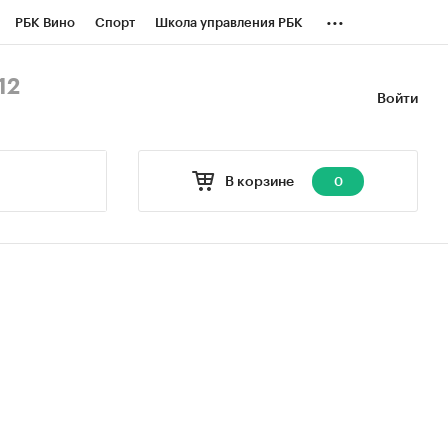
...
РБК Вино
Спорт
Школа управления РБК
БК Бизнес-среда
Дискуссионный клуб
12
Войти
оверка контрагентов
Политика
В корзине
0