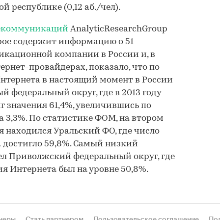
й республике (0,12 аб./чел).
лекоммуникаций
AnalyticResearchGroup
орое содержит информацию о 51
кационной компании в России и, в
ернет-провайдерах, показало, что по
нтернета в настоящий момент в России
 федеральный округ, где в 2013 году
г значения 61,4%, увеличившись по
а 3,3%. По статистике ФОМ, на втором
я находился Уральский ФО, где число
 достигло 59,8%. Самый низкий
ел Приволжский федеральный округ, где
я Интернета был на уровне 50,8%.
неры
Стать партнером
Пользовательское соглашение
По