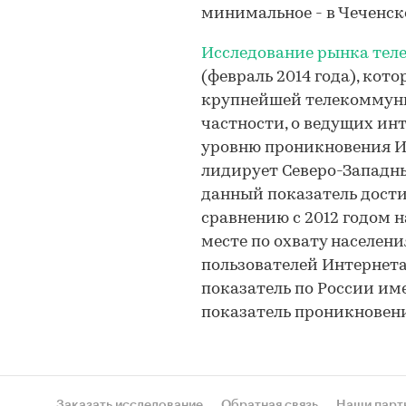
минимальное - в Чеченско
Исследование рынка те
(февраль 2014 года), кот
крупнейшей телекоммуни
частности, о ведущих инт
уровню проникновения И
лидирует Северо-Западный
данный показатель дости
сравнению с 2012 годом н
месте по охвату населени
пользователей Интернета
показатель по России им
показатель проникновени
Заказать исследование
Обратная связь
Наши парт