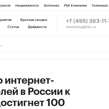
трасли
Недвижимость
Autonews
РБК Компании
Телеканал
изионеры
Национальные проекты
Город
Стиль
Крипто
Р
риятия
Краткие сводки
+7 (495) 363-11-
marketing@rbc.ru
Статьи
Дайджесты
зета
Спецпроекты СПб
Конференции СПб
Спецпроекты
Пр
Рынок наличной валюты
 интернет-
лей в России к
достигнет 100