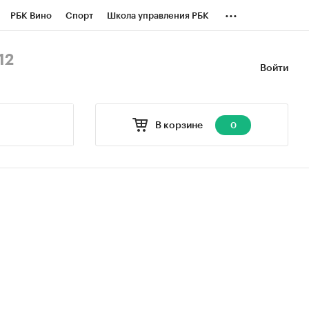
...
РБК Вино
Спорт
Школа управления РБК
БК Бизнес-среда
Дискуссионный клуб
12
Войти
оверка контрагентов
Политика
В корзине
0