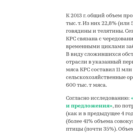
К 2013 г. общий объем пр
тыс. т. Из них 22,8% (или
говядины и телятины. Се
КРС связана с чередовани
временными циклами заб
В виду сложившихся обс
отрасли в указанный пер
мяса КРС составил 11 млн
сельскохозяйственные ор
600 тыс. т мяса.
Согласно исследованию:
и предложения»
,
по потр
(как и в предыдущее 4 го
(более 41% объема совок
птицы (почти 35%). Объем