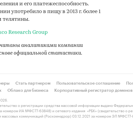
еления и его платежеспособность.
ии употребило в пищу в 2013 г. более 1
и телятины.
sco Research Group
осчитаны аналитиками компании
 основе официальной статистики.
неры
Стать партнером
Пользовательское соглашение
По
х
Облако для бизнеса
Корпоративный регистратор доменов
026.
етельство о регистрации средства массовой информации выдано Федеральн
 за номером ИА №ФС77-63848) и сетевого издания «РБК» (свидетельство о 
 и массовых коммуникаций (Роскомнадзор) 03.12.2021 за номером ЭЛ №ФС77