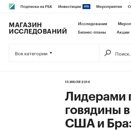
Подписка на РБК
Инвестиции
Мероприятия
О
РБК Образование
РБК Курсы
РБК Life
Тренды
В
МАГАЗИН
Исследования
Мероп
ИССЛЕДОВАНИЙ
Бизнес-планы
Акции
Исследования
Кредитные рейтинги
Франшизы
Га
Экономика
Бизнес
Технологии и медиа
Финансы
Все категории
15 ИЮЛЯ 2014
Лидерами 
говядины в 
США и Бра