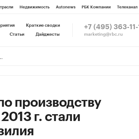
трасли
Недвижимость
Autonews
РБК Компании
Телеканал
изионеры
Национальные проекты
Город
Стиль
Крипто
Р
риятия
Краткие сводки
+7 (495) 363-11-
marketing@rbc.ru
Статьи
Дайджесты
зета
Спецпроекты СПб
Конференции СПб
Спецпроекты
Пр
Рынок наличной валюты
по производству
2013 г. стали
зилия