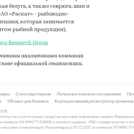
ая белуга, а также севрюга, шип и
ОАО «Раскат» - рыбоводно-
мпания, которая занимается
том рыбной продукции).
sco
Research
Group
осчитаны аналитиками компании
 основе официальной статистики.
неры
Стать партнером
Пользовательское соглашение
По
х
Облако для бизнеса
Корпоративный регистратор доменов
026.
етельство о регистрации средства массовой информации выдано Федеральн
 за номером ИА №ФС77-63848) и сетевого издания «РБК» (свидетельство о 
 и массовых коммуникаций (Роскомнадзор) 03.12.2021 за номером ЭЛ №ФС77