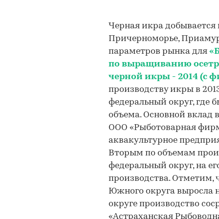
Черная икра добывается 
Причерноморье, Приамурь
параметров рынка для
«
по выращиванию осетр
черной икры - 2014 (с 
производству икры в 201
федеральный округ, где 
объема. Основной вклад в
ООО «Рыботоварная фирм
аквакультурное предприя
Вторым по объемам прои
федеральный округ, на е
производства. Отметим, ч
Южного округа выросла 
округе производство сос
«Астраханская Рыбоводна