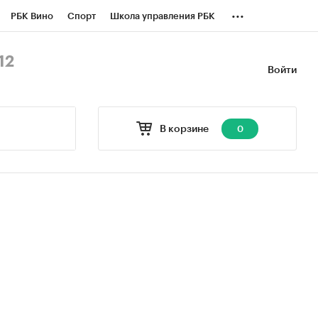
...
РБК Вино
Спорт
Школа управления РБК
БК Бизнес-среда
Дискуссионный клуб
12
Войти
оверка контрагентов
Политика
В корзине
0