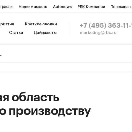
трасли
Недвижимость
Autonews
РБК Компании
Телеканал
изионеры
Национальные проекты
Город
Стиль
Крипто
Р
риятия
Краткие сводки
+7 (495) 363-11-
marketing@rbc.ru
Статьи
Дайджесты
зета
Спецпроекты СПб
Конференции СПб
Спецпроекты
Пр
Рынок наличной валюты
я область
о производству