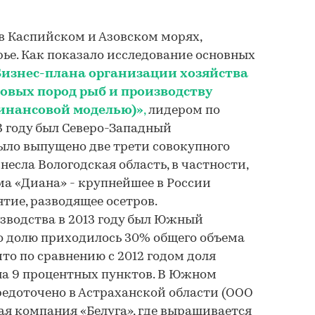
в Каспийском и Азовском морях,
е. Как показало исследование основных
Бизнес-плана организации хозяйства
овых пород рыб и производству
финансовой моделью)»
,
лидером по
3 году был Северо-Западный
было выпущено две трети совокупного
несла Вологодская область, в частности,
а «Диана» - крупнейшее в России
тие, разводящее осетров.
зводства в 2013 году был Южный
го долю приходилось 30% общего объема
то по сравнению с 2012 годом доля
на 9 процентных пунктов. В Южном
редоточено в Астраханской области (ООО
я компания «Белуга», где выращивается