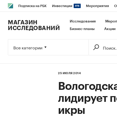
Подписка на РБК
Инвестиции
Мероприятия
О
РБК Образование
РБК Курсы
РБК Life
Тренды
В
МАГАЗИН
Исследования
Мероп
ИССЛЕДОВАНИЙ
Бизнес-планы
Акции
Исследования
Кредитные рейтинги
Франшизы
Га
Экономика
Бизнес
Технологии и медиа
Финансы
Все категории
25 ИЮЛЯ 2014
Вологодска
лидирует п
икры