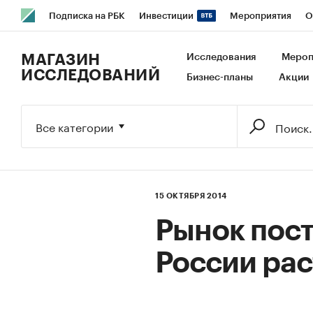
Подписка на РБК
Инвестиции
Мероприятия
О
РБК Образование
РБК Курсы
РБК Life
Тренды
В
МАГАЗИН
Исследования
Мероп
ИССЛЕДОВАНИЙ
Бизнес-планы
Акции
Исследования
Кредитные рейтинги
Франшизы
Га
Экономика
Бизнес
Технологии и медиа
Финансы
Все категории
15 ОКТЯБРЯ 2014
Рынок пост
России рас