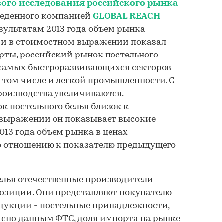
ого исследования российского рынка
оведенного компанией
GLOBAL REACH
зультатам 2013 года объем рынка
сии в стоимостном выражении показал
ерты, российский рынок постельного
з самых быстроразвивающихся секторов
 том числе и легкой промышленности. С
оизводства увеличиваются.
к постельного белья близок к
выражении он показывает высокие
013 года объем рынка в ценах
о отношению к показателю предыдущего
белья отечественные производители
зиции. Они представляют покупателю
дукции - постельные принадлежности,
ласно данным ФТС, доля импорта на рынке