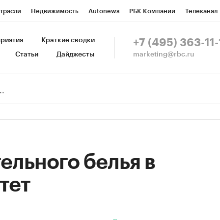
трасли
Недвижимость
Autonews
РБК Компании
Телеканал
изионеры
Национальные проекты
Город
Стиль
Крипто
Р
риятия
Краткие сводки
+7 (495) 363-11-
marketing@rbc.ru
Статьи
Дайджесты
зета
Спецпроекты СПб
Конференции СПб
Спецпроекты
Пр
Рынок наличной валюты
ельного белья в
тет