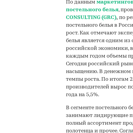
По данным
маркетингов
постельного белья
, пр
CONSULTING (GRC)
,
по ре
постельного белья в Рос
рост. Как отмечают эксп
белья является одним и
российской экономики, в
каждым годом объемы пр
Сегодня российский рыно
насыщению. В денежном 
темпы роста. По итогам 2
производителей вырос п
года на 5,5%.
В сегменте постельного 
занимают лидирующие по
полный ассортимент про
полотенца и прочее. Сог