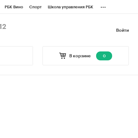
...
РБК Вино
Спорт
Школа управления РБК
БК Бизнес-среда
Дискуссионный клуб
12
Войти
оверка контрагентов
Политика
В корзине
0