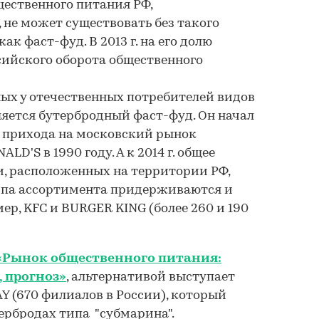
ественного питания РФ,
, не может существовать без такого
к фаст-фуд. В 2013 г. на его долю
сийского оборота общественного
ых у отечественных потребителей видов
яется бутербродный фаст-фуд. Он начал
с прихода на московский рынок
D'S в 1990 году. А к 2014 г. общее
ти, расположенных на территории РФ,
типа ассортимента придерживаются и
ер, KFC и BURGER KING (более 260 и 190
«Рынок общественного питания:
, прогноз»
, альтернативой выступает
 (670 филиалов в России), который
ербродах типа "субмарина".