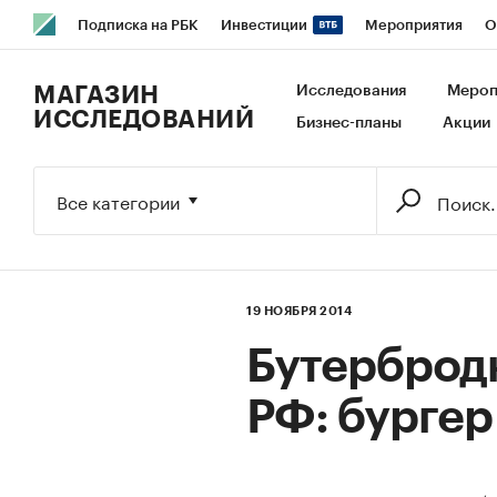
Подписка на РБК
Инвестиции
Мероприятия
О
РБК Образование
РБК Курсы
РБК Life
Тренды
В
МАГАЗИН
Исследования
Мероп
ИССЛЕДОВАНИЙ
Бизнес-планы
Акции
Исследования
Кредитные рейтинги
Франшизы
Га
Экономика
Бизнес
Технологии и медиа
Финансы
Все категории
19 НОЯБРЯ 2014
Бутерброд
РФ: бургер