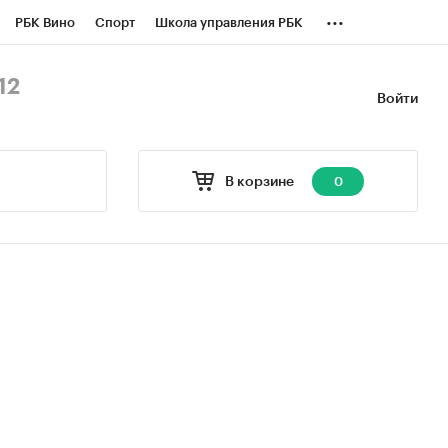
...
РБК Вино
Спорт
Школа управления РБК
БК Бизнес-среда
Дискуссионный клуб
12
Войти
оверка контрагентов
Политика
В корзине
0