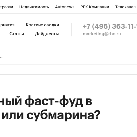
трасли
Недвижимость
Autonews
РБК Компании
Телеканал
изионеры
Национальные проекты
Город
Стиль
Крипто
Р
риятия
Краткие сводки
+7 (495) 363-11-
marketing@rbc.ru
Статьи
Дайджесты
зета
Спецпроекты СПб
Конференции СПб
Спецпроекты
Пр
Рынок наличной валюты
ный фаст-фуд в
 или субмарина?