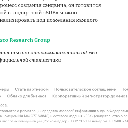
оцесс создания сэндвича, он готовится
юбой стандартный «SUB» можно
нализировать под пожелания каждого
esco Research Group
считаны аналитиками компании Intesco
 официальной статистики
неры
Стать партнером
Пользовательское соглашение
По
х
Облако для бизнеса
Корпоративный регистратор доменов
026.
етельство о регистрации средства массовой информации выдано Федеральн
 за номером ИА №ФС77-63848) и сетевого издания «РБК» (свидетельство о 
 и массовых коммуникаций (Роскомнадзор) 03.12.2021 за номером ЭЛ №ФС77