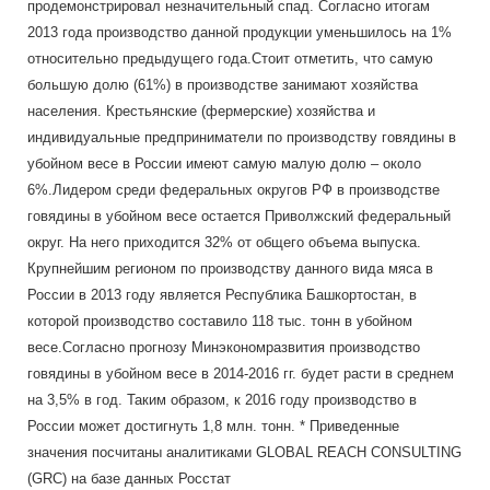
продемонстрировал незначительный спад. Согласно итогам
2013 года производство данной продукции уменьшилось на 1%
относительно предыдущего года.
Стоит отметить, что самую
большую долю (61%) в производстве занимают хозяйства
населения. Крестьянские (фермерские) хозяйства и
индивидуальные предприниматели по производству говядины в
убойном весе в России имеют самую малую долю – около
6%.
Лидером среди федеральных округов РФ в производстве
говядины в убойном весе остается Приволжский федеральный
округ. На него приходится 32% от общего объема выпуска.
Крупнейшим регионом по производству данного вида мяса в
России в 2013 году является Республика Башкортостан, в
которой производство составило 118 тыс. тонн в убойном
весе.
Согласно прогнозу Минэкономразвития производство
говядины в убойном весе в 2014‑2016 гг. будет расти в среднем
на 3,5% в год. Таким образом, к 2016 году производство в
России может достигнуть 1,8 млн. тонн.
* Приведенные
значения посчитаны аналитиками GLOBAL REACH CONSULTING
(GRC) на базе данных Росстат