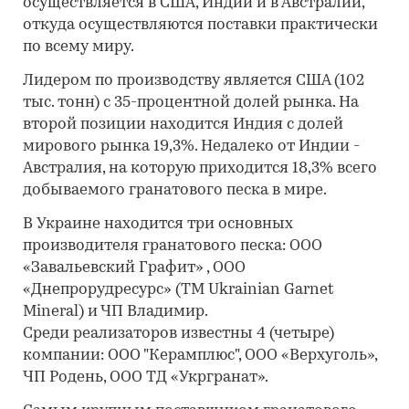
осуществляется в США, Индии и в Австралии,
откуда осуществляются поставки практически
по всему миру.
Лидером по производству является США (102
тыс. тонн) с 35-процентной долей рынка. На
второй позиции находится Индия с долей
мирового рынка 19,3%. Недалеко от Индии -
Австралия, на которую приходится 18,3% всего
добываемого гранатового песка в мире.
В Украине находится три основных
производителя гранатового песка: ООО
«Завальевский Графит» , ООО
«Днепрорудресурс» (ТМ Ukrainian Garnet
Mineral) и ЧП Владимир.
Среди реализаторов известны 4 (четыре)
компании: ООО "Керамплюс", ООО «Верхуголь»,
ЧП Родень, ООО ТД «Укргранат».