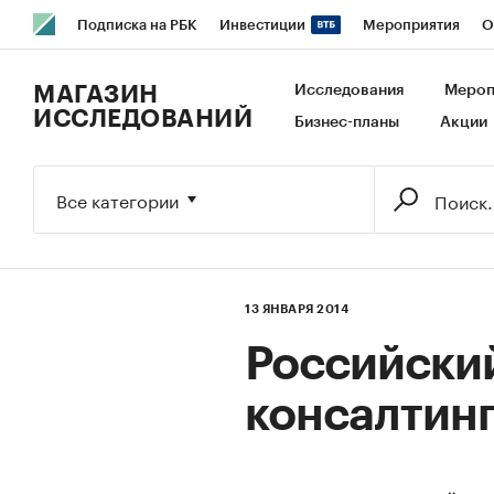
Подписка на РБК
Инвестиции
Мероприятия
О
РБК Образование
РБК Курсы
РБК Life
Тренды
В
МАГАЗИН
Исследования
Мероп
ИССЛЕДОВАНИЙ
Бизнес-планы
Акции
Исследования
Кредитные рейтинги
Франшизы
Га
Экономика
Бизнес
Технологии и медиа
Финансы
Все категории
13 ЯНВАРЯ 2014
Российски
консалтинг