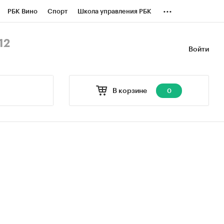
...
РБК Вино
Спорт
Школа управления РБК
БК Бизнес-среда
Дискуссионный клуб
12
Войти
оверка контрагентов
Политика
В корзине
0