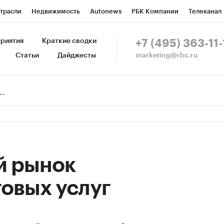
трасли
Недвижимость
Autonews
РБК Компании
Телеканал
изионеры
Национальные проекты
Город
Стиль
Крипто
Р
риятия
Краткие сводки
+7 (495) 363-11-
marketing@rbc.ru
Статьи
Дайджесты
зета
Спецпроекты СПб
Конференции СПб
Спецпроекты
Пр
Рынок наличной валюты
й рынок
овых услуг