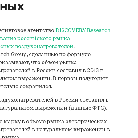
сных
кетинговое агентство
DISCOVERY Research
вание российского рынка
сных воздухонагревателей
.
rch Group, сделанные по формуле
оказывают, что объем рынка
евателей в России составил в 2013 г.
уральном выражении. В первом полугодии
ительно сократился.
духонагревателей в России составил в
. в натуральном выражении (данные ФТС).
 марку в объеме рынка электрических
гревателей в натуральном выражении в
% рынка.