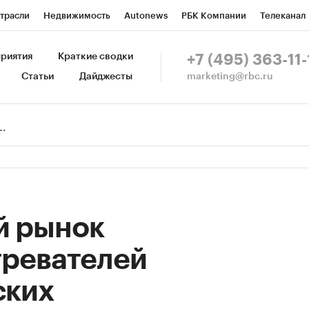
трасли
Недвижимость
Autonews
РБК Компании
Телеканал
изионеры
Национальные проекты
Город
Стиль
Крипто
Р
риятия
Краткие сводки
+7 (495) 363-11-
marketing@rbc.ru
Статьи
Дайджесты
зета
Спецпроекты СПб
Конференции СПб
Спецпроекты
Пр
Рынок наличной валюты
й рынок
гревателей
ских