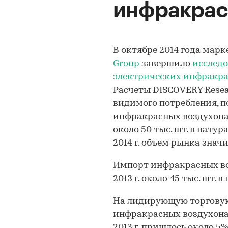
инфракра
В октябре 2014 года мар
Group
завершило
исследо
электрических инфракра
Расчеты DISCOVERY Resea
видимого потребления, п
инфракрасных воздухонагр
около 50 тыс. шт. в нат
2014 г. объем рынка знач
Импорт инфракрасных воз
2013 г. около 45 тыс. шт
На лидирующую торговую
инфракрасных воздухона
2013 г. пришлось около 5