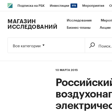
Подписка на РБК
Инвестиции
Мероприятия
О
РБК Образование
РБК Курсы
РБК Life
Тренды
В
МАГАЗИН
Исследования
Мероп
ИССЛЕДОВАНИЙ
Бизнес-планы
Акции
Исследования
Кредитные рейтинги
Франшизы
Га
Экономика
Бизнес
Технологии и медиа
Финансы
Все категории
10 МАРТА 2015
Российски
воздухона
электриче