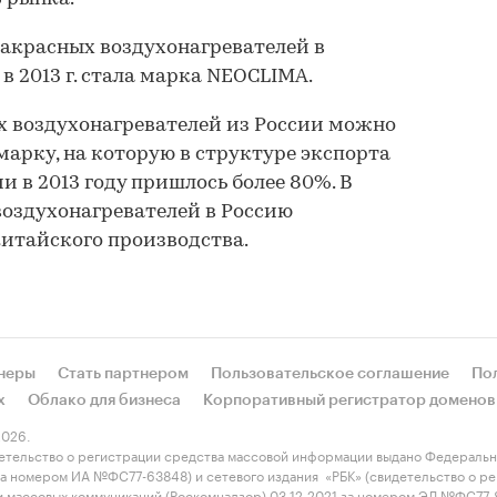
акрасных воздухонагревателей в
 2013 г. стала марка NEOCLIMA.
х воздухонагревателей из России можно
марку, на которую в структуре экспорта
 в 2013 году пришлось более 80%. В
оздухонагревателей в Россию
итайского производства.
неры
Стать партнером
Пользовательское соглашение
По
х
Облако для бизнеса
Корпоративный регистратор доменов
026.
етельство о регистрации средства массовой информации выдано Федеральн
 за номером ИА №ФС77-63848) и сетевого издания «РБК» (свидетельство о 
 и массовых коммуникаций (Роскомнадзор) 03.12.2021 за номером ЭЛ №ФС77