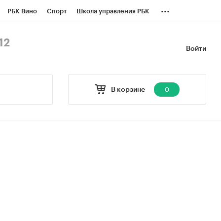
...
РБК Вино
Спорт
Школа управления РБК
БК Бизнес-среда
Дискуссионный клуб
12
Войти
оверка контрагентов
Политика
В корзине
0