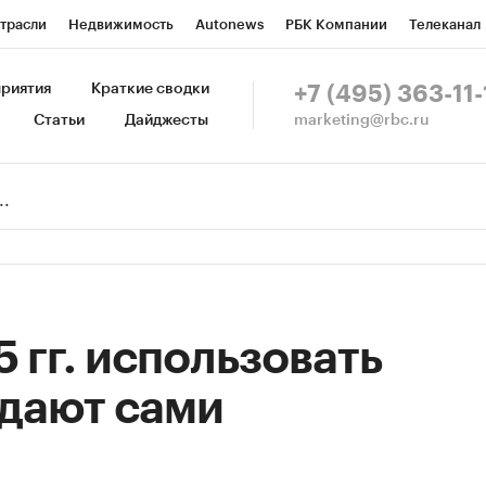
трасли
Недвижимость
Autonews
РБК Компании
Телеканал
изионеры
Национальные проекты
Город
Стиль
Крипто
Р
риятия
Краткие сводки
+7 (495) 363-11-
marketing@rbc.ru
Статьи
Дайджесты
зета
Спецпроекты СПб
Конференции СПб
Спецпроекты
Пр
Рынок наличной валюты
5 гг. использовать
дают сами