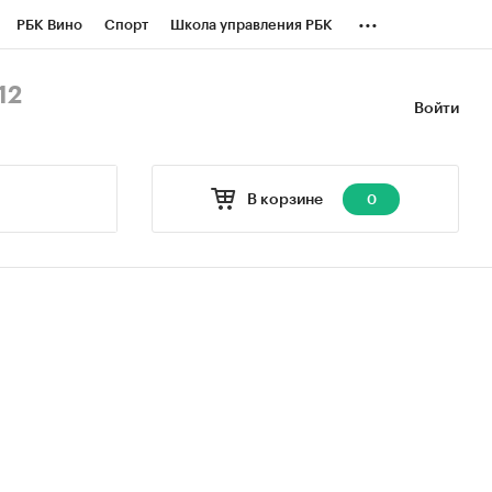
...
РБК Вино
Спорт
Школа управления РБК
БК Бизнес-среда
Дискуссионный клуб
12
Войти
оверка контрагентов
Политика
В корзине
0