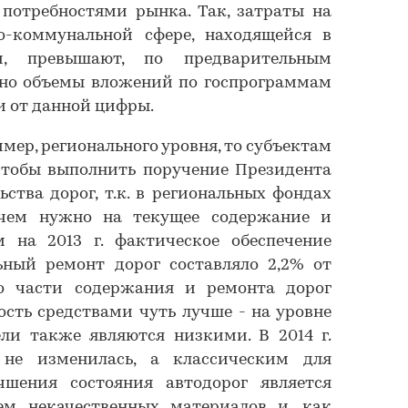
 потребностями рынка. Так, затраты на
-коммунальной сфере, находящейся в
ии, превышают, по предварительным
, но объемы вложений по госпрограммам
и от данной цифры.
имер, регионального уровня, то субъектам
 чтобы выполнить поручение Президента
ства дорог, т.к. в региональных фондах
 чем нужно на текущее содержание и
м на 2013 г. фактическое обеспечение
ьный ремонт дорог составляло 2,2% от
о части содержания и ремонта дорог
ость средствами чуть лучше - на уровне
ели также являются низкими. В 2014 г.
 не изменилась, а классическим для
чшения состояния автодорог является
ем некачественных материалов и, как