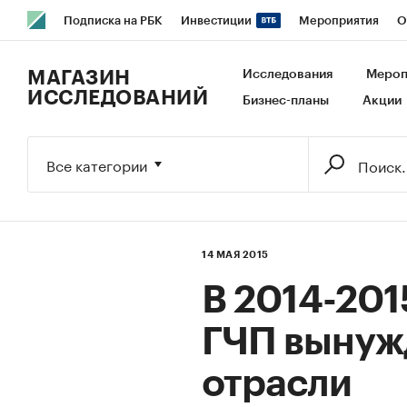
Подписка на РБК
Инвестиции
Мероприятия
О
РБК Образование
РБК Курсы
РБК Life
Тренды
В
МАГАЗИН
Исследования
Мероп
ИССЛЕДОВАНИЙ
Бизнес-планы
Акции
Исследования
Кредитные рейтинги
Франшизы
Га
Экономика
Бизнес
Технологии и медиа
Финансы
Все категории
14 МАЯ 2015
В 2014-201
ГЧП вынуж
отрасли