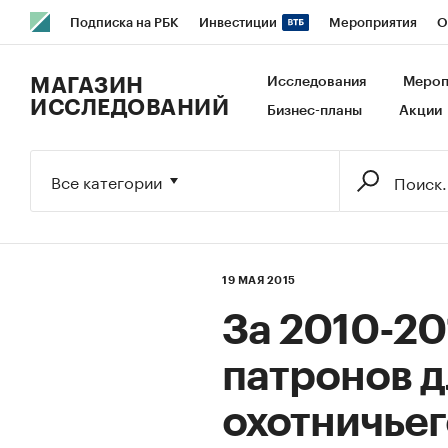
Подписка на РБК
Инвестиции
Мероприятия
О
РБК Образование
РБК Курсы
РБК Life
Тренды
В
МАГАЗИН
Исследования
Мероп
ИССЛЕДОВАНИЙ
Бизнес-планы
Акции
Исследования
Кредитные рейтинги
Франшизы
Га
Экономика
Бизнес
Технологии и медиа
Финансы
Все категории
19 МАЯ 2015
За 2010-20
патронов д
охотничьег