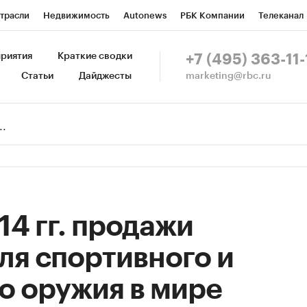
трасли
Недвижимость
Autonews
РБК Компании
Телеканал
изионеры
Национальные проекты
Город
Стиль
Крипто
Р
риятия
Краткие сводки
+7 (495) 363-11-
marketing@rbc.ru
Статьи
Дайджесты
зета
Спецпроекты СПб
Конференции СПб
Спецпроекты
Пр
Рынок наличной валюты
14 гг. продажи
ля спортивного и
о оружия в мире