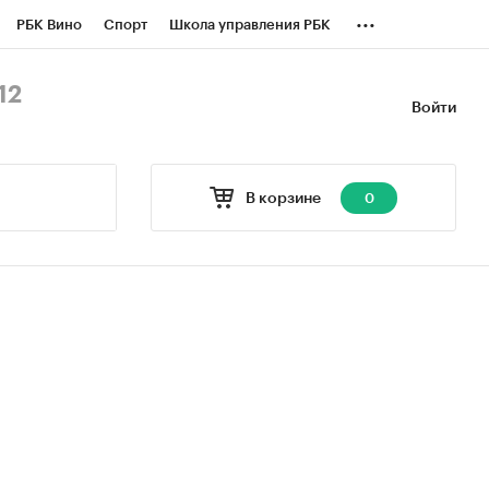
...
РБК Вино
Спорт
Школа управления РБК
БК Бизнес-среда
Дискуссионный клуб
12
Войти
оверка контрагентов
Политика
В корзине
0