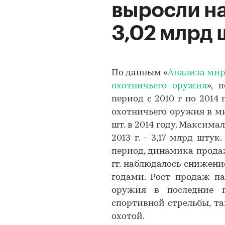
выросли на
3,02 млрд ш
По данным «
Анализа мир
охотничьего оружия
», 
период с 2010 г по 2014
охотничьего оружия в ми
шт. в 2014 году. Максим
2013 г. - 3,17 млрд шту
период, динамика продаж
гг. наблюдалось снижен
годами. Рост продаж па
оружия в последние г
спортивной стрельбы, т
охотой.