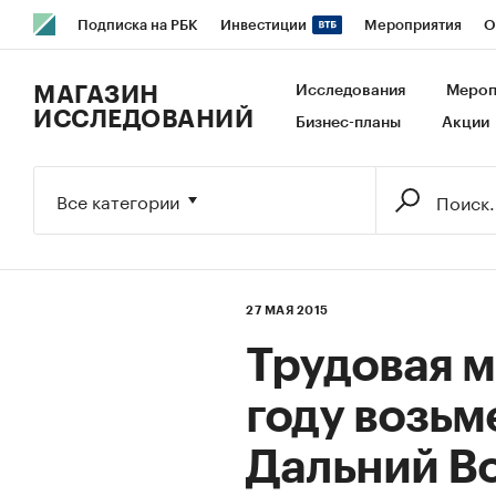
Подписка на РБК
Инвестиции
Мероприятия
О
РБК Образование
РБК Курсы
РБК Life
Тренды
В
МАГАЗИН
Исследования
Мероп
ИССЛЕДОВАНИЙ
Бизнес-планы
Акции
Исследования
Кредитные рейтинги
Франшизы
Га
Экономика
Бизнес
Технологии и медиа
Финансы
Все категории
27 МАЯ 2015
Трудовая м
году возьм
Дальний В