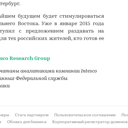
тербург.
айшем будущем будет стимулироваться
ьнего Востока. Уже в январе 2015 года
тупил с предложением раздавать на
ля тех российских жителей, кто готов ее
esco Research Group
считаны аналитиками компании Intesco
 данных Федеральной службы
тики
неры
Стать партнером
Пользовательское соглашение
По
х
Облако для бизнеса
Корпоративный регистратор доменов