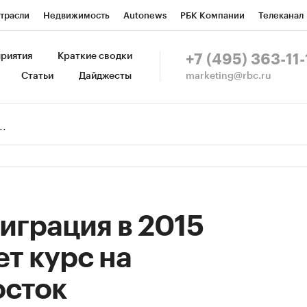
трасли
Недвижимость
Autonews
РБК Компании
Телеканал
изионеры
Национальные проекты
Город
Стиль
Крипто
Р
риятия
Краткие сводки
+7 (495) 363-11-
marketing@rbc.ru
Статьи
Дайджесты
зета
Спецпроекты СПб
Конференции СПб
Спецпроекты
Пр
Рынок наличной валюты
играция в 2015
ет курс на
осток