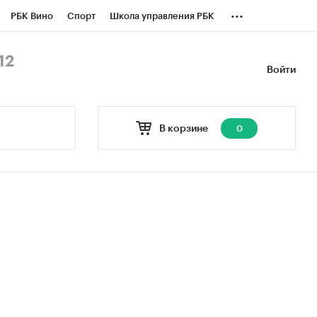
...
РБК Вино
Спорт
Школа управления РБК
БК Бизнес-среда
Дискуссионный клуб
12
Войти
оверка контрагентов
Политика
В корзине
0