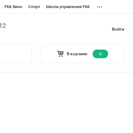
...
РБК Вино
Спорт
Школа управления РБК
БК Бизнес-среда
Дискуссионный клуб
12
Войти
оверка контрагентов
Политика
В корзине
0