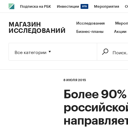
Подписка на РБК
Инвестиции
Мероприятия
О
РБК Образование
РБК Курсы
РБК Life
Тренды
В
МАГАЗИН
Исследования
Мероп
ИССЛЕДОВАНИЙ
Бизнес-планы
Акции
Исследования
Кредитные рейтинги
Франшизы
Га
Экономика
Бизнес
Технологии и медиа
Финансы
Все категории
8 ИЮЛЯ 2015
Более 90%
российско
направляет