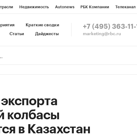
трасли
Недвижимость
Autonews
РБК Компании
Телеканал
изионеры
Национальные проекты
Город
Стиль
Крипто
Р
риятия
Краткие сводки
+7 (495) 363-11-
marketing@rbc.ru
Статьи
Дайджесты
зета
Спецпроекты СПб
Конференции СПб
Спецпроекты
Пр
Рынок наличной валюты
 экспорта
й колбасы
ся в Казахстан