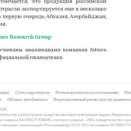
мечается, что продукция российской
трасли экспортируется еще в несколько
в первую очередь, Абхазия, Азербайджан,
ия.
esco Research Group
осчитаны аналитиками компании Intesco
 официальной статистики
неры
Стать партнером
Пользовательское соглашение
По
х
Облако для бизнеса
Корпоративный регистратор доменов
026.
етельство о регистрации средства массовой информации выдано Федеральн
 за номером ИА №ФС77-63848) и сетевого издания «РБК» (свидетельство о 
 и массовых коммуникаций (Роскомнадзор) 03.12.2021 за номером ЭЛ №ФС77