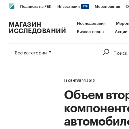
Подписка на РБК
Инвестиции
Мероприятия
О
РБК Образование
РБК Курсы
РБК Life
Тренды
В
МАГАЗИН
Исследования
Мероп
ИССЛЕДОВАНИЙ
Бизнес-планы
Акции
Исследования
Кредитные рейтинги
Франшизы
Га
Экономика
Бизнес
Технологии и медиа
Финансы
Все категории
11 СЕНТЯБРЯ 2015
Объем вто
компоненто
автомобиле