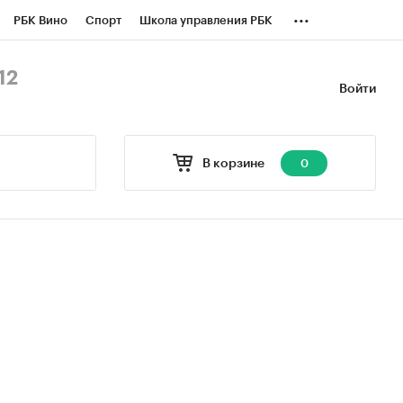
...
РБК Вино
Спорт
Школа управления РБК
БК Бизнес-среда
Дискуссионный клуб
12
Войти
оверка контрагентов
Политика
В корзине
0