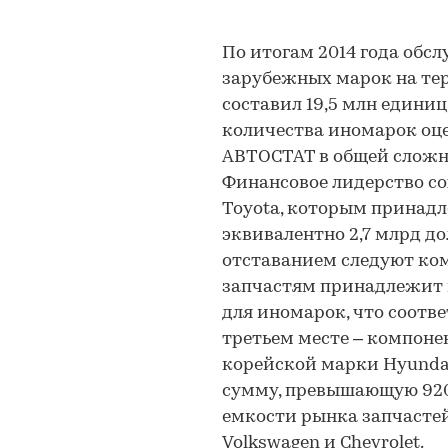
По итогам 2014 года об
зарубежных марок на те
составил 19,5 млн единиц
количества иномарок оц
АВТОСТАТ в общей сложно
Финансовое лидерство с
Toyota, которым принадл
эквивалентно 2,7 млрд д
отставанием следуют ко
запчастям принадлежит 
для иномарок, что соотве
третьем месте – компоне
корейской марки Hyundai
сумму, превышающую 920 
емкости рынка запчасте
Volkswagen и Chevrolet.