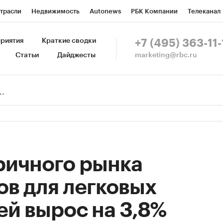
трасли
Недвижимость
Autonews
РБК Компании
Телеканал
изионеры
Национальные проекты
Город
Стиль
Крипто
Р
риятия
Краткие сводки
+7 (495) 363-11-
marketing@rbc.ru
Статьи
Дайджесты
зета
Спецпроекты СПб
Конференции СПб
Спецпроекты
Пр
Рынок наличной валюты
ричного рынка
в для легковых
й вырос на 3,8%