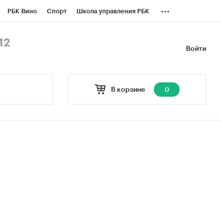
...
РБК Вино
Спорт
Школа управления РБК
БК Бизнес-среда
Дискуссионный клуб
12
Войти
оверка контрагентов
Политика
В корзине
0