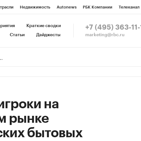
трасли
Недвижимость
Autonews
РБК Компании
Телеканал
изионеры
Национальные проекты
Город
Стиль
Крипто
Р
риятия
Краткие сводки
+7 (495) 363-11-
marketing@rbc.ru
Статьи
Дайджесты
зета
Спецпроекты СПб
Конференции СПб
Спецпроекты
Пр
Рынок наличной валюты
игроки на
м рынке
ских бытовых