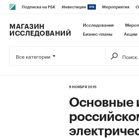
Подписка на РБК
Инвестиции
Мероприятия
О
РБК Образование
РБК Курсы
РБК Life
Тренды
В
МАГАЗИН
Исследования
Мероп
ИССЛЕДОВАНИЙ
Бизнес-планы
Акции
Исследования
Кредитные рейтинги
Франшизы
Га
Экономика
Бизнес
Технологии и медиа
Финансы
Все категории
9 НОЯБРЯ 2015
Основные 
российско
электриче