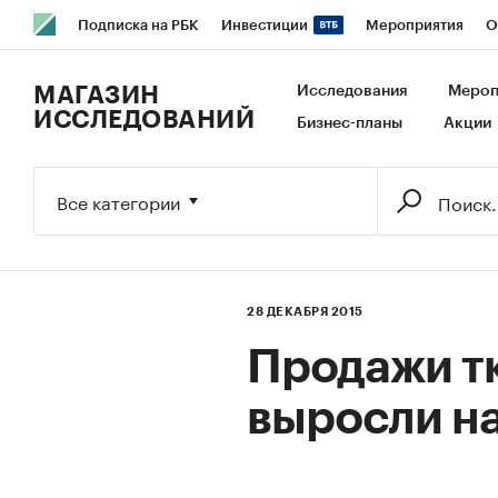
Подписка на РБК
Инвестиции
Мероприятия
О
РБК Образование
РБК Курсы
РБК Life
Тренды
В
МАГАЗИН
Исследования
Мероп
ИССЛЕДОВАНИЙ
Бизнес-планы
Акции
Исследования
Кредитные рейтинги
Франшизы
Га
Экономика
Бизнес
Технологии и медиа
Финансы
Все категории
28 ДЕКАБРЯ 2015
Продажи тк
выросли н