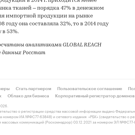
родукции в 2014 г. приходится менее
ынка тканей – порядка 47% в денежном
ля импортной продукции на рынке
8 году она составляла 32%, то в 2014 году
 в 53%.
 посчитаны аналитиками GLOBAL REACH
е данных Росстат
неры
Стать партнером
Пользовательское соглашение
По
х
Облако для бизнеса
Корпоративный регистратор доменов
026.
етельство о регистрации средства массовой информации выдано Федеральн
 за номером ИА №ФС77-63848) и сетевого издания «РБК» (свидетельство о 
 и массовых коммуникаций (Роскомнадзор) 03.12.2021 за номером ЭЛ №ФС77