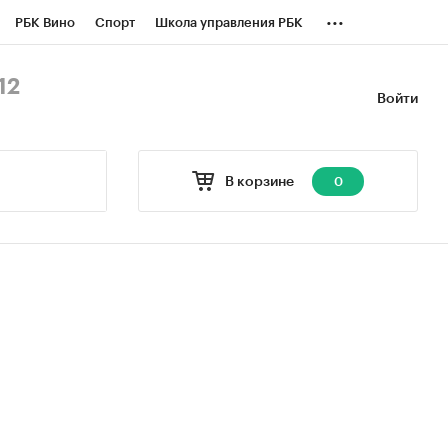
...
РБК Вино
Спорт
Школа управления РБК
БК Бизнес-среда
Дискуссионный клуб
12
Войти
оверка контрагентов
Политика
В корзине
0