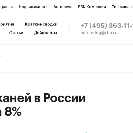
трасли
Недвижимость
Autonews
РБК Компании
Телеканал
изионеры
Национальные проекты
Город
Стиль
Крипто
Р
риятия
Краткие сводки
+7 (495) 363-11-
marketing@rbc.ru
Статьи
Дайджесты
зета
Спецпроекты СПб
Конференции СПб
Спецпроекты
Пр
Рынок наличной валюты
аней в России
а 8%