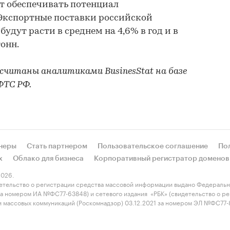
т обеспечивать потенциал
Экспортные поставки российской
 будут расти в среднем на 4,6% в год и в
тонн.
считаны аналитиками BusinesStat на базе
ФТС РФ.
неры
Стать партнером
Пользовательское соглашение
По
х
Облако для бизнеса
Корпоративный регистратор доменов
026.
етельство о регистрации средства массовой информации выдано Федеральн
 за номером ИА №ФС77-63848) и сетевого издания «РБК» (свидетельство о 
 и массовых коммуникаций (Роскомнадзор) 03.12.2021 за номером ЭЛ №ФС77