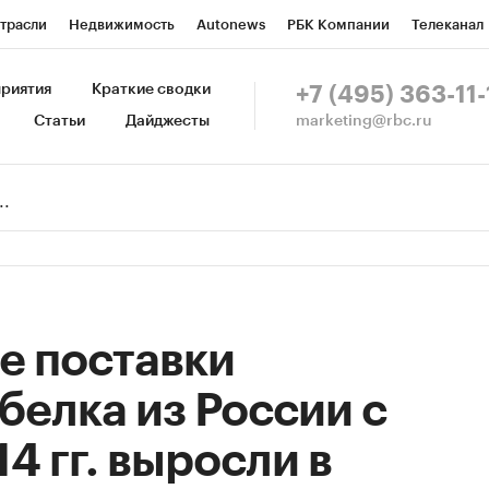
трасли
Недвижимость
Autonews
РБК Компании
Телеканал
изионеры
Национальные проекты
Город
Стиль
Крипто
Р
риятия
Краткие сводки
+7 (495) 363-11-
marketing@rbc.ru
Статьи
Дайджесты
зета
Спецпроекты СПб
Конференции СПб
Спецпроекты
Пр
Рынок наличной валюты
е поставки
белка из России с
4 гг. выросли в