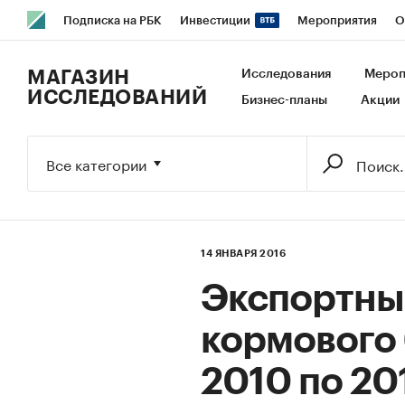
Подписка на РБК
Инвестиции
Мероприятия
О
РБК Образование
РБК Курсы
РБК Life
Тренды
В
МАГАЗИН
Исследования
Мероп
ИССЛЕДОВАНИЙ
Бизнес-планы
Акции
Исследования
Кредитные рейтинги
Франшизы
Га
Экономика
Бизнес
Технологии и медиа
Финансы
Все категории
14 ЯНВАРЯ 2016
Экспортны
кормового 
2010 по 201