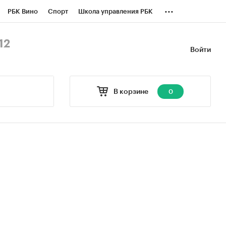
...
РБК Вино
Спорт
Школа управления РБК
БК Бизнес-среда
Дискуссионный клуб
12
Войти
оверка контрагентов
Политика
В корзине
0