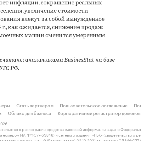
ост инфляции, сокращение реальных
селения, увеличение стоимости
ования влекут за собой вынужденное
 г., как ожидается, снижение продаж
омоечных машин сменится умеренным
считаны аналитиками BusinesStat на базе
ФТС РФ.
неры
Стать партнером
Пользовательское соглашение
По
х
Облако для бизнеса
Корпоративный регистратор доменов
026.
етельство о регистрации средства массовой информации выдано Федеральн
 за номером ИА №ФС77-63848) и сетевого издания «РБК» (свидетельство о 
 и массовых коммуникаций (Роскомнадзор) 03.12.2021 за номером ЭЛ №ФС77