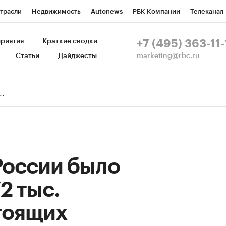
трасли
Недвижимость
Autonews
РБК Компании
Телеканал
изионеры
Национальные проекты
Город
Стиль
Крипто
Р
риятия
Краткие сводки
+7 (495) 363-11-
marketing@rbc.ru
Статьи
Дайджесты
зета
Спецпроекты СПб
Конференции СПб
Спецпроекты
Пр
Рынок наличной валюты
 России было
2 тыс.
тоящих