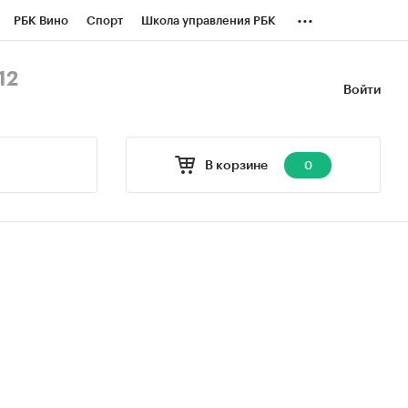
...
РБК Вино
Спорт
Школа управления РБК
БК Бизнес-среда
Дискуссионный клуб
12
Войти
оверка контрагентов
Политика
В корзине
0