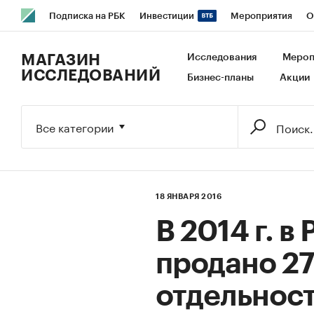
Подписка на РБК
Инвестиции
Мероприятия
О
РБК Образование
РБК Курсы
РБК Life
Тренды
В
МАГАЗИН
Исследования
Мероп
ИССЛЕДОВАНИЙ
Бизнес-планы
Акции
Исследования
Кредитные рейтинги
Франшизы
Га
Экономика
Бизнес
Технологии и медиа
Финансы
Все категории
18 ЯНВАРЯ 2016
В 2014 г. в
продано 27
отдельнос