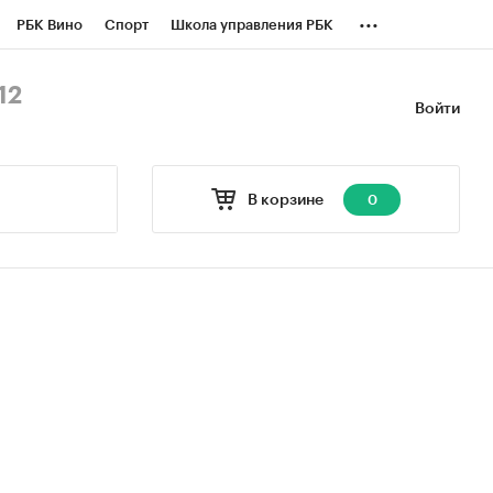
...
РБК Вино
Спорт
Школа управления РБК
БК Бизнес-среда
Дискуссионный клуб
12
Войти
оверка контрагентов
Политика
В корзине
0