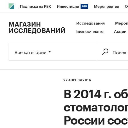
Подписка на РБК
Инвестиции
Мероприятия
О
РБК Образование
РБК Курсы
РБК Life
Тренды
В
МАГАЗИН
Исследования
Мероп
ИССЛЕДОВАНИЙ
Бизнес-планы
Акции
Исследования
Кредитные рейтинги
Франшизы
Га
Экономика
Бизнес
Технологии и медиа
Финансы
Все категории
27 АПРЕЛЯ 2016
В 2014 г. 
стоматолог
России сос