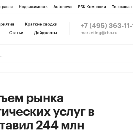
трасли
Недвижимость
Autonews
РБК Компании
Телеканал
изионеры
Национальные проекты
Город
Стиль
Крипто
Р
риятия
Краткие сводки
+7 (495) 363-11-
marketing@rbc.ru
Статьи
Дайджесты
зета
Спецпроекты СПб
Конференции СПб
Спецпроекты
Пр
Рынок наличной валюты
объем рынка
ических услуг в
тавил 244 млн