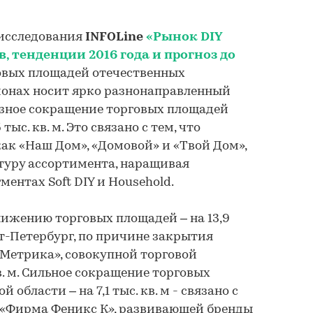
 исследования
INFOLine
«Рынок DIY
в, тенденции 2016 года и прогноз до
овых площадей отечественных
ионах носит ярко разнонаправленный
езное сокращение торговых площадей
тыс. кв. м. Это связано с тем, что
как «Наш Дом», «Домовой» и «Твой Дом»,
туру ассортимента, наращивая
ментах Soft DIY и Household.
ижению торговых площадей – на 13,9
нкт-Петербург, по причине закрытия
«Метрика», совокупной торговой
в. м. Сильное сокращение торговых
области – на 7,1 тыс. кв. м - связано с
«Фирма Феникс К», развивающей бренды