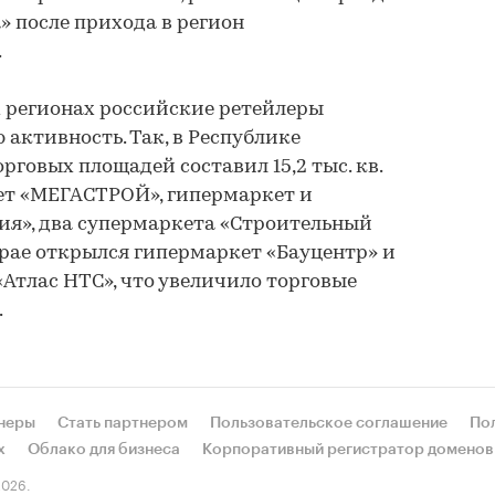
» после прихода в регион
.
х регионах российские ретейлеры
активность. Так, в Республике
говых площадей составил 15,2 тыс. кв.
ет «МЕГАСТРОЙ», гипермаркет и
ия», два супермаркета «Строительный
рае открылся гипермаркет «Бауцентр» и
Атлас НТС», что увеличило торговые
.
неры
Стать партнером
Пользовательское соглашение
По
х
Облако для бизнеса
Корпоративный регистратор доменов
026.