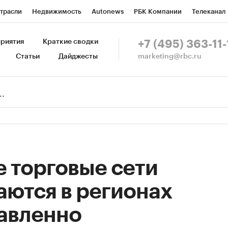
трасли
Недвижимость
Autonews
РБК Компании
Телеканал
изионеры
Национальные проекты
Город
Стиль
Крипто
Р
риятия
Краткие сводки
+7 (495) 363-11-
marketing@rbc.ru
Статьи
Дайджесты
зета
Спецпроекты СПб
Конференции СПб
Спецпроекты
Пр
Рынок наличной валюты
 торговые сети
аются в регионах
авленно