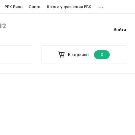
...
РБК Вино
Спорт
Школа управления РБК
БК Бизнес-среда
Дискуссионный клуб
12
Войти
оверка контрагентов
Политика
В корзине
0