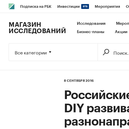
Подписка на РБК
Инвестиции
Мероприятия
О
РБК Образование
РБК Курсы
РБК Life
Тренды
В
МАГАЗИН
Исследования
Мероп
ИССЛЕДОВАНИЙ
Бизнес-планы
Акции
Исследования
Кредитные рейтинги
Франшизы
Га
Экономика
Бизнес
Технологии и медиа
Финансы
Все категории
8 СЕНТЯБРЯ 2016
Российские
DIY развив
разнонапр