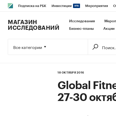
Подписка на РБК
Инвестиции
Мероприятия
О
РБК Образование
РБК Курсы
РБК Life
Тренды
В
МАГАЗИН
Исследования
Мероп
ИССЛЕДОВАНИЙ
Бизнес-планы
Акции
Исследования
Кредитные рейтинги
Франшизы
Га
Экономика
Бизнес
Технологии и медиа
Финансы
Все категории
18 ОКТЯБРЯ 2016
Global Fitn
27-30 октя