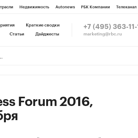
трасли
Недвижимость
Autonews
РБК Компании
Телеканал
изионеры
Национальные проекты
Город
Стиль
Крипто
Р
риятия
Краткие сводки
+7 (495) 363-11-
marketing@rbc.ru
Статьи
Дайджесты
зета
Спецпроекты СПб
Конференции СПб
Спецпроекты
Пр
Рынок наличной валюты
ess Forum 2016,
бря