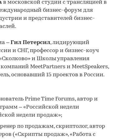
а
в московской студии с трансляцией в
международный бизнес-форум для
дустрии и представителей бизнес-
аслей.
ма –
Гил Петерсил
, лидирующий
сии и СНГ, профессор и бизнес-коуч
«Сколково» и Школы управления
 компаний MeetPartners и MeetSpeakers,
ь, основавший 15 проектов в России.
снователь Prime Time Forums, автор и
ограмм – «Российской недели
йской недели продаж»;
 тренер по продажам, скриптолог, автор
еров («Скрипты продаж», «Работа с