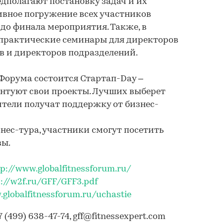
дполагают постановку задач и их
тивное погружение всех участников
до финала мероприятия. Также, в
практические семинары для директоров
в и директоров подразделений.
Форума состоится Стартап-Day –
нтуют свои проекты. Лучших выберет
тели получат поддержку от бизнес-
знес-тура, участники смогут посетить
вы.
tp://www.globalfitnessforum.ru/
p://w2f.ru/GFF/GFF3.pdf
.globalfitnessforum.ru/uchastie
7 (499) 638-47-74, gff@fitnessexpert.com