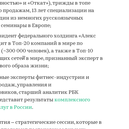
ностью» и «Откат»), трижды в топе
о продажам, 13 лет специализации на
дин из немногих русскоязычных
 семинары в Европе;
езидент федерального холдинга «Алекс
ит в Tоп-20 компаний в мире по
(~300 000 человек), а также в Tоп-10
их сетей̆ в мире, признанный эксперт в
вого образа жизни;
нные эксперты фитнес-индустрии и
родаж, управления и
овиков, старший аналитик РБК
редставит результаты
комплексного
луг в России
.
тия – стратегические сессии, которые в