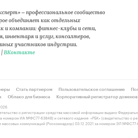
сперт» – профессиональное сообщество
рое объединяет как отдельных
к и компании: фитнес-клубы и сети,
, инвентаря и услуг, консалтеров,
 иных участников индустрии.
|
ВКонтакте
неры
Стать партнером
Пользовательское соглашение
По
х
Облако для бизнеса
Корпоративный регистратор доменов
026.
етельство о регистрации средства массовой информации выдано Федеральн
 за номером ИА №ФС77-63848) и сетевого издания «РБК» (свидетельство о 
 и массовых коммуникаций (Роскомнадзор) 03.12.2021 за номером ЭЛ №ФС77