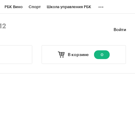
...
РБК Вино
Спорт
Школа управления РБК
БК Бизнес-среда
Дискуссионный клуб
12
Войти
оверка контрагентов
Политика
В корзине
0